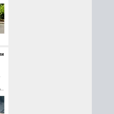
о
 а
з
и
й и
ли
»
at
на