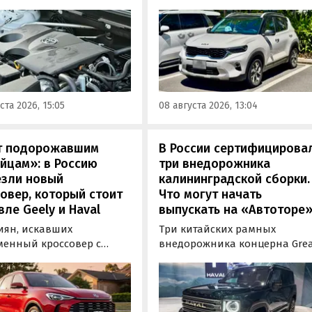
еля бывает непросто,
штучные предложения о
ьку его срок службы
поставке нового Kia Sonet. Эт
зависит от качества
кроссовер компактнее Seltos,
живания и условий
возят его к нам в основном и
атации. Тем не менее
Китая, предлагая автомобил
ews составил ТОП-3 самых
уже с доставкой, растаможко
ных бензиновых
всеми документами для
ста 2026, 15:05
08 августа 2026, 13:04
в, которые могут не
постановки на учет в ГАИ.
влять проблем
илетиями.
т подорожавшим
В России сертифицирова
йцам»: в Россию
три внедорожника
езли новый
калининградской сборки.
овер, который стоит
Что могут начать
ле Geely и Haval
выпускать на «Автоторе
иян, искавших
Три китайских рамных
менный кроссовер с
внедорожника концерна Gre
ым оснащением и по
Wall готовы к производству 
ной цене, теперь есть
калининградском заводе
дин вариант с китайского
«Автотор». Речь о Haval H9,
— MG ZS. В Китае он
Tank 400 и Tank 500, которые