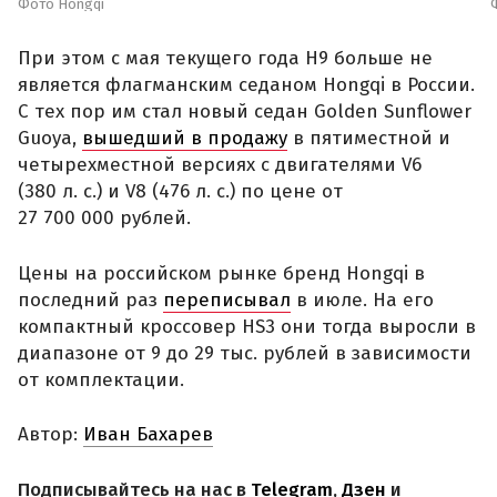
Фото Hongqi
При этом с мая текущего года H9 больше не
является флагманским седаном Hongqi в России.
С тех пор им стал новый седан Golden Sunflower
Guoya,
вышедший в продажу
в пятиместной и
четырехместной версиях с двигателями V6
(380 л. с.) и V8 (476 л. с.) по цене от
27 700 000 рублей.
Цены на российском рынке бренд Hongqi в
последний раз
переписывал
в июле. На его
компактный кроссовер HS3 они тогда выросли в
диапазоне от 9 до 29 тыс. рублей в зависимости
от комплектации.
Автор:
Иван Бахарев
Подписывайтесь на нас в
Telegram
,
Дзен
и