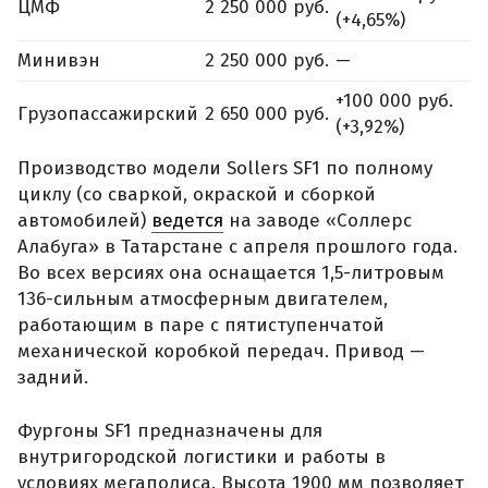
ЦМФ
2 250 000 руб.
(+4,65%)
Минивэн
2 250 000 руб.
—
+100 000 руб.
Грузопассажирский
2 650 000 руб.
(+3,92%)
Производство модели Sollers SF1 по полному
циклу (со сваркой, окраской и сборкой
автомобилей)
ведется
на заводе «Соллерс
Алабуга» в Татарстане с апреля прошлого года.
Во всех версиях она оснащается 1,5-литровым
136-сильным атмосферным двигателем,
работающим в паре с пятиступенчатой
механической коробкой передач. Привод —
задний.
Фургоны SF1 предназначены для
внутригородской логистики и работы в
условиях мегаполиса. Высота 1900 мм позволяет