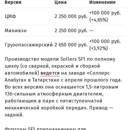
Версия
Цена
Изменение
+100 000 руб.
ЦМФ
2 250 000 руб.
(+4,65%)
Минивэн
2 250 000 руб.
—
+100 000 руб.
Грузопассажирский
2 650 000 руб.
(+3,92%)
Производство модели Sollers SF1 по полному
циклу (со сваркой, окраской и сборкой
автомобилей)
ведется
на заводе «Соллерс
Алабуга» в Татарстане с апреля прошлого года.
Во всех версиях она оснащается 1,5-литровым
136-сильным атмосферным двигателем,
работающим в паре с пятиступенчатой
механической коробкой передач. Привод —
задний.
Фургоны SF1 предназначены для