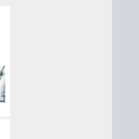
ые
их