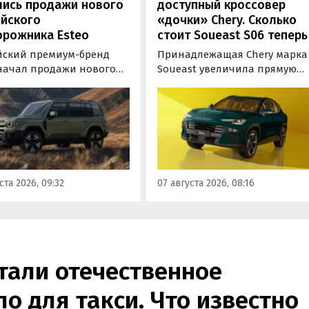
лись продажи нового
доступный кроссовер
ийского
«дочки» Chery. Сколько
орожника Esteo
стоит Soueast S06 теперь
йский премиум-бренд
Принадлежащая Chery марка
 начал продажи нового
Soueast увеличила прямую
дного внедорожника V27.
выгоду на свой самый
ь, оснащенная силовой
доступный кроссовер S06 в
овкой последовательного
России на 100 тыс. рублей.
уже доступна для
Теперь при его покупке мож
ки в официальных
сэкономить рекордные 250 ты
ких центрах Esteo и
рублей, узнали «Автоновости
 цифровые сервисы
дня» в ходе мониторинга
ста 2026, 09:32
07 августа 2026, 08:16
а, сообщили
прайс-листов марки.
овостям дня» в его
службе.
тали отечественное
ло для такси. Что известно