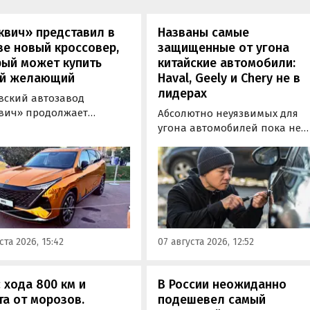
квич» представил в
Названы самые
е новый кроссовер,
защищенные от угона
рый может купить
китайские автомобили:
й желающий
Haval, Geely и Chery не в
лидерах
вский автозавод
вич» продолжает
Абсолютно неуязвимых для
отировать» кроссоверы
угона автомобилей пока не
М-серии, спрос на
существует, но есть те, котор
е сейчас растет. На днях
могут доставить
томобильном фестивале
злоумышленникам больше
вижение» на ВДНХ в
всего сложностей. Из китайск
е в числе прочих
машин таковыми сегодня
ей «Москвича» был
являются модели Li и BYD,
тавлен семиместный
сообщил в эфире радио РБК
ста 2026, 15:42
07 августа 2026, 12:52
вер М90.
учредитель федерального
сервиса «Угона.нет» Алексей
Курчанов.
 хода 800 км и
В России неожиданно
а от морозов.
подешевел самый