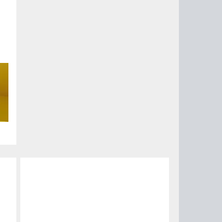
но
с.