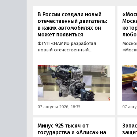
В России создали новый
«Мос
отечественный двигатель:
Москв
в каких автомобилях он
кото
может появиться
любо
ФГУП «НАМИ» разработал
Моско
новый отечественный
«Моск
бензиновый двигатель для
«пром
наземного транспорта,
новой 
получивший индекс 414320.
которы
Корреспонденту
на ав
«Автоновостей дня» удалось
«ПроД
лично ознакомиться с
Москв
новинкой на выставке
модел
«Иннопром» в Екатеринбурге.
предс
07 августа 2026, 16:35
07 авгу
кроссо
Минус 925 тысяч от
Запас
государства и «Алиса» на
защит