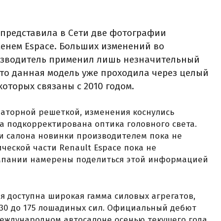
 представила в Сети две фотографии
енем Espace. Больших изменений во
изводитель применил лишь незначительный
что данная модель уже проходила через целый
оторых связаны с 2010 годом.
иаторной решеткой, изменения коснулись
ка подкорректирована оптика головного света.
и салона новинки производителем пока не
ческой части Renault Espace пока не
омпании намерены поделиться этой информацией
я доступна широкая гамма силовых агрегатов,
130 до 175 лошадиных сил. Официальный дебют
еждународном автосалоне осенью текущего года.