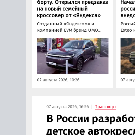
борту. Открылся предзаказ
Нача
на новый семейный
росс
кроссовер от «Яндекса»
внед
Созданный «Яндексом» и
Росси
компанией EVM бренд UMO
Esteo
объявил цены и комплектации
гибри
на свою вторую модель
Модел
- полноразмерный гибридный
устан
кроссовер UMO 8 с полным
типа, 
приводом. Его уже можно
покуп
заказать в двух версиях: Max за
дилерс
5 915 000 рублей и Ultra за 6 415
через
07 августа 2026, 10:26
07 авгу
000 рублей без учета
бренд
госсубсидии в размере 925 000
«Автон
рублей.
пресс-
07 августа 2026, 16:56
Транспорт
В России разрабо
детское автокрес