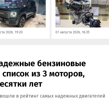
получивший индекс 414320.
инградском заводе
Корреспонденту
ор». Речь о Haval H9,
«Автоновостей дня» удалось
00 и Tank 500, которые
лично ознакомиться с
но прошли
новинкой на выставке
фикацию и получили
«Иннопром» в Екатеринбурге
ения типа
ста 2026, 19:20
07 августа 2026, 16:35
ортного средства (ОТТС).
надежные бензиновые
 список из 3 моторов,
есятки лет
b вошли в рейтинг самых надежных двигателей