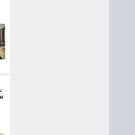
й
:
он