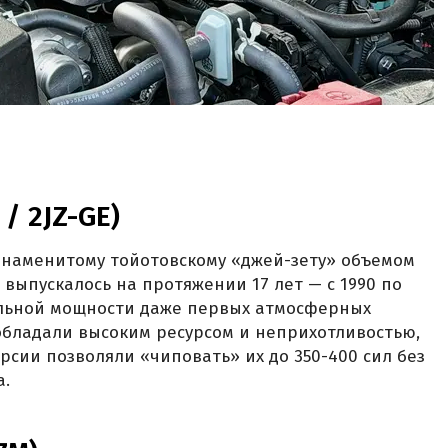
 / 2JZ-GE)
 знаменитому тойотовскому «джей-зету» объемом
во выпускалось на протяжении 17 лет — с 1990 по
дельной мощности даже первых атмосферных
 обладали высоким ресурсом и неприхотливостью,
рсии позволяли «чиповать» их до 350-400 сил без
а.