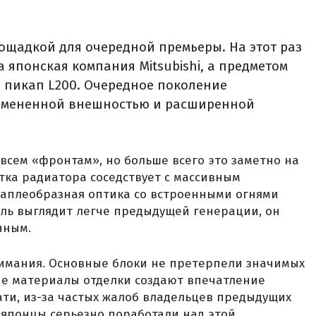
ощадкой для очередной премьеры. На этот раз
 японская компания Mitsubishi, а предметом
 пикап L200. Очередное поколение
измененной внешностью и расширенной
 всем «фронтам», но больше всего это заметно на
тка радиатора соседствует с массивным
каплеобразная оптика со встроенными огнями
ль выглядит легче предыдущей генерации, он
чным.
нимания. Основные блоки не претерпели значимых
ые материалы отделки создают впечатление
ти, из-за частых жалоб владельцев предыдущих
 японцы серьезно поработали над этой