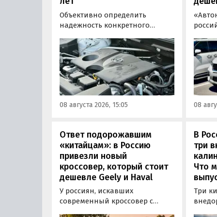
лет
деше
Объективно определить
«Авто
надежность конкретного
росси
двигателя бывает непросто,
штучн
поскольку его срок службы
постав
прямо зависит от качества
кроссо
обслуживания и условий
возят 
эксплуатации. Тем не менее
Китая
Autonews составил ТОП-3 самых
уже с 
надежных бензиновых
всеми
08 августа 2026, 15:05
08 авгу
моторов, которые могут не
постан
доставлять проблем
десятилетиями.
Ответ подорожавшим
В Ро
«китайцам»: в Россию
три 
привезли новый
калин
кроссовер, который стоит
Что м
дешевле Geely и Haval
выпус
У россиян, искавших
Три к
современный кроссовер с
внедо
богатым оснащением и по
Wall г