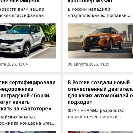
вле «китайцев»
кроссовер Nissan
новости дня» нашли
В России наладили
йских классифайдах
«параллельные» поставки
ые предложения о
компактных кроссоверов
ке нового Kia Sonet. Это
Nissan Kicks, которые
вер компактнее Seltos, а
официально продаются в
его к нам в основном из
Китае, США, на Ближнем
, предлагая автомобили
Востоке и в Юго-Восточной
доставкой, растаможкой и
Азии. В основном к нам
 документами для
попадают машины китайско
ста 2026, 13:04
08 августа 2026, 11:35
овки на учет в ГАИ.
сборки, стоящие на одном из
классифайдов минимум 1 350
000 рублей, узнали
ссии сертифицировали
В России создали новый
«Автоновости дня».
внедорожника
отечественный двигатель
инградской сборки.
для каких автомобилей 
огут начать
подходит
кать на «Автоторе»
ФГУП «НАМИ» разработал
новый отечественный
итайских рамных
бензиновый двигатель для
рожника концерна Great
наземного транспорта,
отовы к производству на