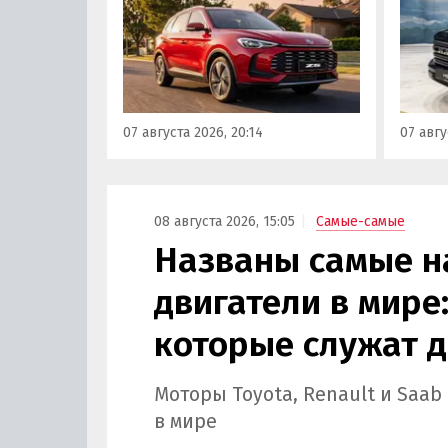
доступной цене, теперь есть
калин
еще один вариант с китайского
«Автот
рынка — MG ZS. В Китае он
Tank 4
стоит от 900 000 рублей по
успеш
текущему курсу, а в РФ с учетом
серти
всех расходов за него нужно
Одобр
07 августа 2026, 20:14
07 авгу
отдать минимум 1 500 000
трансп
рублей, выяснили
«Автоновости дня».
08 августа 2026, 15:05
Самые-самые
Названы самые 
двигатели в мире:
которые служат д
Моторы Toyota, Renault и Saa
в мире