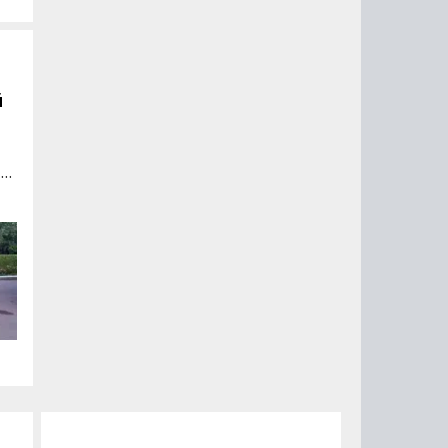
й
но
60
 4