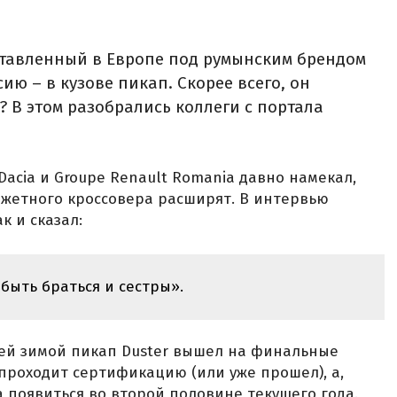
дставленный в Европе под румынским брендом
ию – в кузове пикап. Скорее всего, он
а? В этом разобрались коллеги с портала
Dacia и Groupe Renault Romania давно намекал,
жетного кроссовера расширят. В интервью
к и сказал:
ыть браться и сестры».
шей зимой пикап Duster вышел на финальные
 проходит сертификацию (или уже прошел), а,
 появиться во второй половине текущего года.