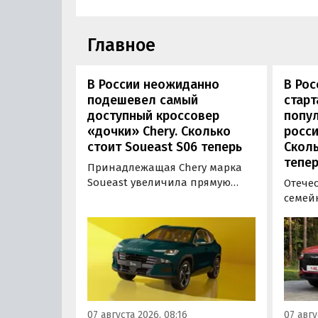
Главное
В России неожиданно
В Рос
подешевел самый
стар
доступный кроссовер
попу
«дочки» Chery. Сколько
росси
стоит Soueast S06 теперь
Сколь
тепер
Принадлежащая Chery марка
Soueast увеличила прямую
Отече
выгоду на свой самый
семей
доступный кроссовер S06 в
подоро
России на 100 тыс. рублей.
На эту
Теперь при его покупке можно
базово
сэкономить рекордные 250 тыс.
время
рублей, узнали «Автоновости
верси
дня» в ходе мониторинга
выясн
прайс-листов марки.
ходе 
07 августа 2026, 08:16
07 авгу
листов