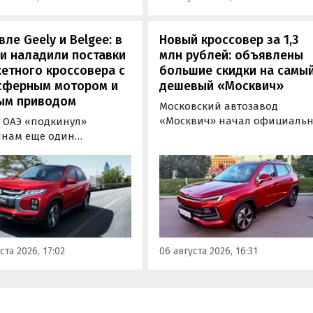
ле Geely и Belgee: в
Новый кроссовер за 1,3
и наладили поставки
млн рублей: объявлены
етного кроссовера с
большие скидки на самы
сферным мотором и
дешевый «Москвич»
ым приводом
Московский автозавод
«Москвич» начал официаль
 ОАЭ «подкинул»
продавать компактный
янам еще один
кроссовер «Москвич 3» с
овер, который годами
прямой выгодой в размере 3
вался в России
тыс. рублей. Получить такую
льно. Речь о Mitsubishi
скидку можно при покупке
 дилеров в Эмиратах он
нового автомобиля 2025 или
примерно от 1 600 000
2026 года выпуска в период с
 по текущему курсу, а у
по 31 августа, сообщили в
учетом всех расходов
ста 2026, 17:02
06 августа 2026, 16:31
пресс-службе компании.
а него стартуют от 2 251
блей, узнали
новости дня».