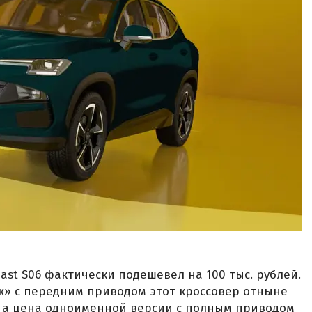
ast S06 фактически подешевел на 100 тыс. рублей.
ж» с передним приводом этот кроссовер отныне
й, а цена одноименной версии с полным приводом