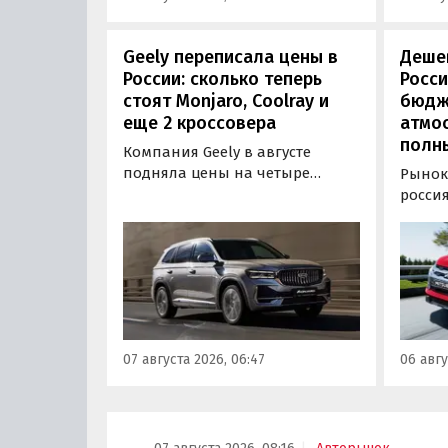
Geely переписала цены в
Дешев
России: сколько теперь
Росси
стоят Monjaro, Coolray и
бюдж
еще 2 кроссовера
атмо
полн
Компания Geely в августе
подняла цены на четыре
Рынок
бензиновых кроссовера в
росси
России. Семейный Monjaro в
кросс
одной из версий, семиместный
прода
Okavango, а также компактные
официа
Coolray и Cityray во всех
ASX: у
комплектациях подорожали на
стоит 
7-50 тыс. рублей, выяснили
рублей
«Автоновости дня» в ходе
нас с 
07 августа 2026, 06:47
06 авгу
мониторинга прайс-листов
цены н
бренда.
800 ру
«Авто