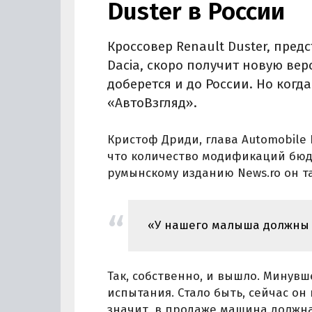
Duster в России
Кроссовер Renault Duster, пре
Dacia, скоро получит новую верс
доберется и до России. Но когд
«АвтоВзгляд».
Кристоф Дриди, глава Automobile 
что количество модификаций бюд
румынскому изданию News.ro он та
«У нашего малыша должны б
Так, собственно, и вышло. Минув
испытания. Стало быть, сейчас он
значит, в продаже машина должна