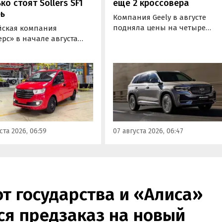
ко стоят Sollers SF1
еще 2 кроссовера
ь
Компания Geely в августе
подняла цены на четыре
йская компания
бензиновых кроссовера в
рс» в начале августа
России. Семейный Monjaro в
ила цены на
одной из версий, семиместн
ометаллический и
Okavango, а также компактн
пассажирский фургоны
Coolray и Cityray во всех
s SF1 на 100 тыс. рублей
комплектациях подорожали 
,7%). Об этом
7-50 тыс. рублей, выяснили
новости дня» узнали в
«Автоновости дня» в ходе
регулярного мониторинга
мониторинга прайс-листов
листов марки Sollers.
ста 2026, 06:59
07 августа 2026, 06:47
бренда.
от государства и «Алиса»
ся предзаказ на новый