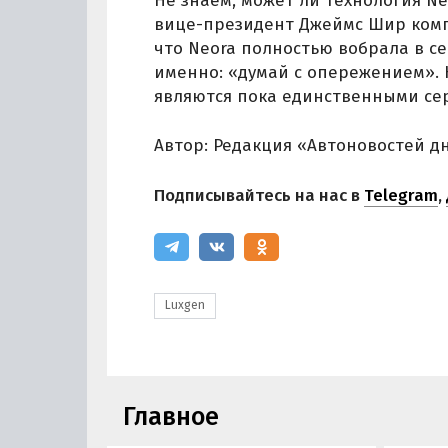
Не знаем, может ли технология Ne
вице-президент Джеймс Шир компа
что Neora полностью вобрала в себ
именно: «думай с опережением». 
являются пока единственными се
Автор: Редакция «Автоновостей д
Подписывайтесь на нас в
Telegram
,
Luxgen
Главное