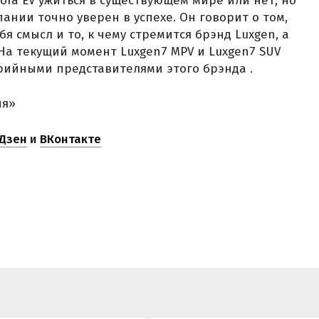
ora EV ужиться в существующем мире или нет, но
нии точно уверен в успехе. Он говорит о том,
я смысл и то, к чему стремится брэнд Luxgen, а
На текущий момент Luxgen7 MPV и Luxgen7 SUV
рийными представителями этого брэнда .
ня»
Дзен
и
ВКонтакте