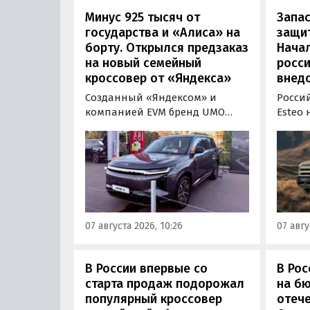
Минус 925 тысяч от
Запас
государства и «Алиса» на
защит
борту. Открылся предзаказ
Нача
на новый семейный
росс
кроссовер от «Яндекса»
внед
Созданный «Яндексом» и
Росси
компанией EVM бренд UMO
Esteo
объявил цены и комплектации
гибри
на свою вторую модель
Модел
- полноразмерный гибридный
устан
кроссовер UMO 8 с полным
типа, 
приводом. Его уже можно
покуп
заказать в двух версиях: Max за
дилерс
5 915 000 рублей и Ultra за 6 415
через
07 августа 2026, 10:26
07 авгу
000 рублей без учета
бренд
госсубсидии в размере 925 000
«Автон
рублей.
пресс-
В России впервые со
В Рос
старта продаж подорожал
на б
популярный кроссовер
отеч