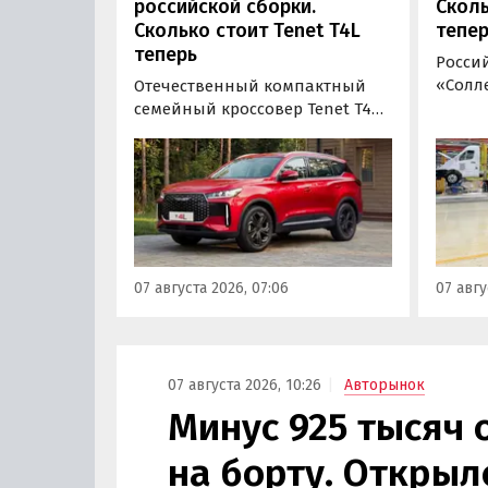
российской сборки.
Сколь
Сколько стоит Tenet T4L
тепер
теперь
Росси
«Солле
Отечественный компактный
повыс
семейный кроссовер Tenet T4L
цельн
подорожал на 20 тыс. рублей.
грузо
На эту сумму выросла цена его
Soller
базовой комплектации, в то
(+3,9-4
время как стоимость топовой
«Авто
версии осталась неизменной,
ходе 
выяснили «Автоновости дня» в
прайс-
ходе мониторинга прайс-
07 августа 2026, 07:06
07 авгу
листов Tenet.
07 августа 2026, 10:26
Авторынок
Минус 925 тысяч 
на борту. Открыл