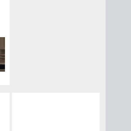
ый
ые
на