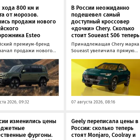
 хода 800 км и
В России неожиданно
а от морозов.
подешевел самый
лись продажи нового
доступный кроссовер
ийского
«дочки» Chery. Сколько
орожника Esteo
стоит Soueast S06 теперь
йский премиум-бренд
Принадлежащая Chery марка
 начал продажи нового
Soueast увеличила прямую
дного внедорожника V27.
выгоду на свой самый
ь, оснащенная силовой
доступный кроссовер S06 в
овкой последовательного
России на 100 тыс. рублей.
уже доступна для
Теперь при его покупке мож
ки в официальных
сэкономить рекордные 250 ты
ких центрах Esteo и
рублей, узнали «Автоновости
 цифровые сервисы
дня» в ходе мониторинга
ста 2026, 09:32
07 августа 2026, 08:16
а, сообщили
прайс-листов марки.
овостям дня» в его
службе.
сии изменились цены
Geely переписала цены в
юджетные
России: сколько теперь
ественные фургоны.
стоят Monjaro, Coolray и