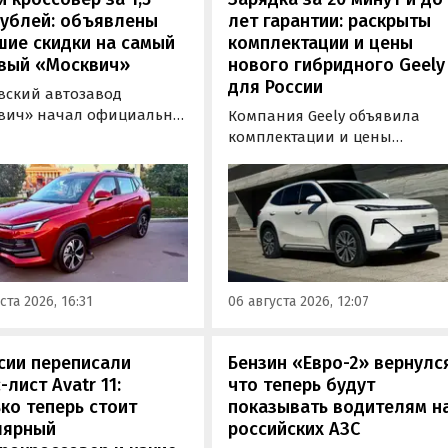
рублей: объявлены
лет гарантии: раскрыты
шие скидки на самый
комплектации и цены
вый «Москвич»
нового гибридного Geely
для России
вский автозавод
вич» начал официально
Компания Geely объявила
вать компактный
комплектации и цены
вер «Москвич 3» с
гибридного кроссовера EX5 в
й выгодой в размере 360
новой версии EM-R с силово
ублей. Получить такую
установкой последовательно
у можно при покупке
типа. Автомобиль оснащен
о автомобиля 2025 или
инновационной системой п
ода выпуска в период с 4
названием Electric Motor
августа, сообщили в
Extended Range (EM-R) и може
ста 2026, 16:31
06 августа 2026, 12:07
-службе компании.
заряжаться от 30 до 80% всег
за 20 минут.
сии переписали
Бензин «Евро-2» вернулс
-лист Avatr 11:
что теперь будут
ко теперь стоит
показывать водителям н
лярный
российских АЗС