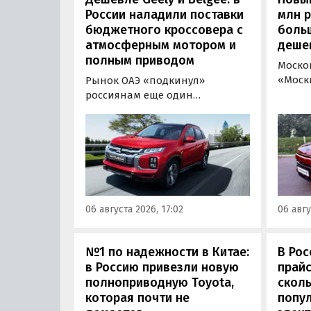
России наладили поставки
млн 
бюджетного кроссовера с
боль
атмосферным мотором и
деше
полным приводом
Моско
«Моск
Рынок ОАЭ «подкинул»
прода
россиянам еще один
кроссо
кроссовер, который годами
прямо
продавался в России
тыс. р
официально. Речь о Mitsubishi
скидк
ASX: у дилеров в Эмиратах он
новог
стоит примерно от 1 600 000
2026 г
рублей по текущему курсу, а у
по 31 
нас с учетом всех расходов
06 августа 2026, 17:02
06 авгу
пресс
цены на него стартуют от 2 251
800 рублей, узнали
«Автоновости дня».
№1 по надежности в Китае:
В Рос
в Россию привезли новую
прайс
полноприводную Toyota,
сколь
которая почти не
попу