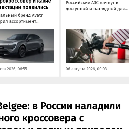
рокроссовер и какие
Российские АЗС начнут в
лектации появились
доступной и наглядной для
водителей форме публикова
альный бренд Avatr
информацию об
рил ассортимент
экологическом классе
ектаций электрического
отпускаемого топлива. Это
вера Avatr 11 в России
позволит автовладельцам
ми 2026 года. Вместе с
осознанно выбрать топливо
з его прайс-листа
определенного класса — от
ло единственное
«Евро-2» до «Евро-5»,
приводное исполнение,
сообщили в Минэнерго РФ.
имальная цена модели
ста 2026, 06:55
06 августа 2026, 00:03
а на 760 тыс. рублей,
или «Автоновости дня».
Belgee: в России наладили
ого кроссовера с