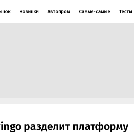
ынок
Новинки
Автопром
Самые-самые
Тесты
wingo разделит платформу