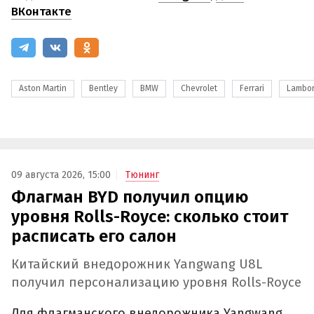
ВКонтакте
Aston Martin
Bentley
BMW
Chevrolet
Ferrari
Lambor
09 августа 2026, 15:00
Тюнинг
Флагман BYD получил опцию
уровня Rolls-Royce: сколько стоит
расписать его салон
Китайский внедорожник Yangwang U8L
получил персонализацию уровня Rolls-Royce
Для флагманского внедорожника Yangwang