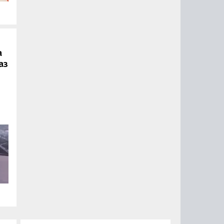
.
а
аз
ии
ый
за
15
0