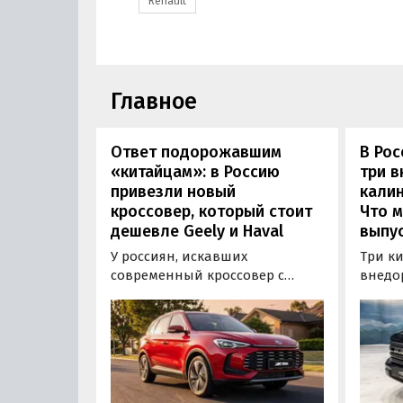
Renault
Главное
Ответ подорожавшим
В Ро
«китайцам»: в Россию
три 
привезли новый
калин
кроссовер, который стоит
Что м
дешевле Geely и Haval
выпус
У россиян, искавших
Три к
современный кроссовер с
внедо
богатым оснащением и по
Wall г
доступной цене, теперь есть
калин
еще один вариант с китайского
«Автот
рынка — MG ZS. В Китае он
Tank 4
стоит от 900 000 рублей по
успеш
текущему курсу, а в РФ с учетом
серти