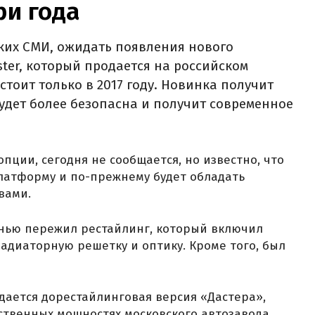
ри года
их СМИ, ожидать появления нового
ster, который продается на российском
стоит только в 2017 году. Новинка получит
удет более безопасна и получит современное
опции, сегодня не сообщается, но известно, что
латформу и по-прежнему будет обладать
вами.
енью пережил рестайлинг, который включил
диаторную решетку и оптику. Кроме того, был
дается дорестайлинговая версия «Дастера»,
ственных мощностях московского автозавода