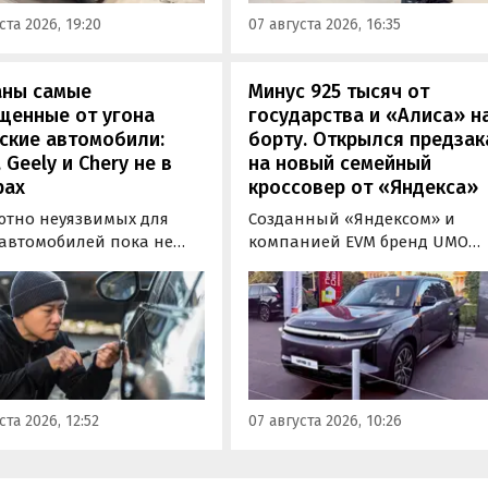
«Иннопром» в Екатеринбурге
ения типа
ста 2026, 19:20
07 августа 2026, 16:35
ортного средства (ОТТС).
аны самые
Минус 925 тысяч от
щенные от угона
государства и «Алиса» н
ские автомобили:
борту. Открылся предзак
, Geely и Chery не в
на новый семейный
рах
кроссовер от «Яндекса»
ютно неуязвимых для
Созданный «Яндексом» и
 автомобилей пока не
компанией EVM бренд UMO
вует, но есть те, которые
объявил цены и комплектац
доставить
на свою вторую модель
ышленникам больше
- полноразмерный гибридн
сложностей. Из китайских
кроссовер UMO 8 с полным
 таковыми сегодня
приводом. Его уже можно
ся модели Li и BYD,
заказать в двух версиях: Max 
ил в эфире радио РБК
5 915 000 рублей и Ultra за 6 4
ста 2026, 12:52
07 августа 2026, 10:26
итель федерального
000 рублей без учета
а «Угона.нет» Алексей
госсубсидии в размере 925 00
нов.
рублей.