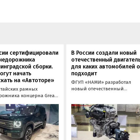
ссии сертифицировали
В России создали новый
внедорожника
отечественный двигатель
инградской сборки.
для каких автомобилей 
огут начать
подходит
кать на «Автоторе»
ФГУП «НАМИ» разработал
новый отечественный
итайских рамных
бензиновый двигатель для
рожника концерна Great
наземного транспорта,
отовы к производству на
получивший индекс 414320.
инградском заводе
Корреспонденту
ор». Речь о Haval H9,
«Автоновостей дня» удалось
00 и Tank 500, которые
лично ознакомиться с
но прошли
новинкой на выставке
фикацию и получили