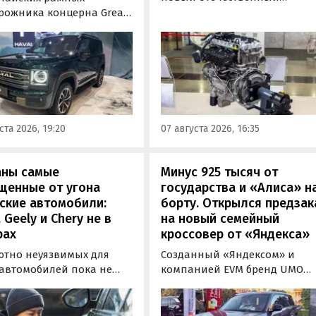
бензиновый двигатель для
рожника концерна Great
наземного транспорта,
отовы к производству на
получивший индекс 414320.
инградском заводе
Корреспонденту
ор». Речь о Haval H9,
«Автоновостей дня» удалось
00 и Tank 500, которые
лично ознакомиться с
но прошли
новинкой на выставке
фикацию и получили
«Иннопром» в Екатеринбурге
ения типа
ста 2026, 19:20
07 августа 2026, 16:35
ортного средства (ОТТС).
аны самые
Минус 925 тысяч от
щенные от угона
государства и «Алиса» н
ские автомобили:
борту. Открылся предзак
, Geely и Chery не в
на новый семейный
рах
кроссовер от «Яндекса»
ютно неуязвимых для
Созданный «Яндексом» и
 автомобилей пока не
компанией EVM бренд UMO
вует, но есть те, которые
объявил цены и комплектац
доставить
на свою вторую модель
ышленникам больше
- полноразмерный гибридн