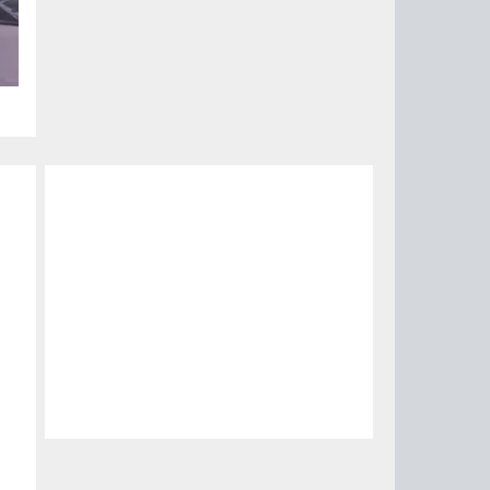
за
15
0