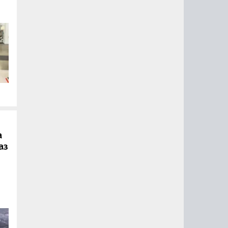
.
а
аз
ии
ый