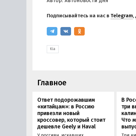
Автор: Автоновости дня
Подписывайтесь на нас в
Telegram
,
Kia
Главное
Ответ подорожавшим
В Ро
«китайцам»: в Россию
три 
привезли новый
калин
кроссовер, который стоит
Что м
дешевле Geely и Haval
выпус
У россиян, искавших
Три к