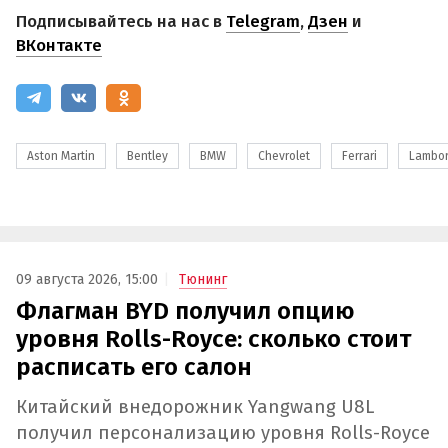
Подписывайтесь на нас в
Telegram
,
Дзен
и
ВКонтакте
Aston Martin
Bentley
BMW
Chevrolet
Ferrari
Lambor
09 августа 2026, 15:00
Тюнинг
Флагман BYD получил опцию
уровня Rolls-Royce: сколько стоит
расписать его салон
Китайский внедорожник Yangwang U8L
получил персонализацию уровня Rolls-Royce