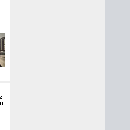
й
:
он