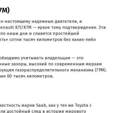
K7M)
по-настоящему надежные двигатели, и
nault K7J/K7M — яркое тому подтверждение. Эти
и по наши дни и славятся простейшей
ть» сотни тысяч километров без каких-либо
обходимо учитывать владельцам — это
нные зазоры, высокий по современным меркам
рукция газораспределительного механизма (ГРМ).
дые 60 тысяч километров.
стность марки Saab, как у тех же Toyota с
вили достойный след в истории мирового