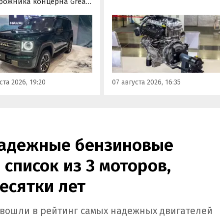
бензиновый двигатель для
рожника концерна Great
наземного транспорта,
отовы к производству на
получивший индекс 414320.
инградском заводе
Корреспонденту
ор». Речь о Haval H9,
«Автоновостей дня» удалось
00 и Tank 500, которые
лично ознакомиться с
но прошли
новинкой на выставке
фикацию и получили
«Иннопром» в Екатеринбурге
ения типа
ста 2026, 19:20
07 августа 2026, 16:35
ортного средства (ОТТС).
надежные бензиновые
 список из 3 моторов,
есятки лет
b вошли в рейтинг самых надежных двигателей