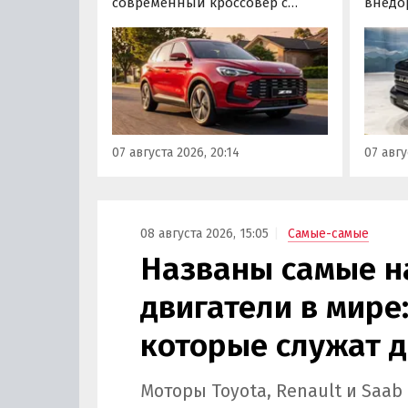
современный кроссовер с
внедо
богатым оснащением и по
Wall г
доступной цене, теперь есть
калин
еще один вариант с китайского
«Автот
рынка — MG ZS. В Китае он
Tank 4
стоит от 900 000 рублей по
успеш
текущему курсу, а в РФ с учетом
серти
всех расходов за него нужно
Одобр
07 августа 2026, 20:14
07 авгу
отдать минимум 1 500 000
трансп
рублей, выяснили
«Автоновости дня».
08 августа 2026, 15:05
Самые-самые
Названы самые 
двигатели в мире:
которые служат д
Моторы Toyota, Renault и Saa