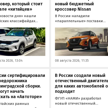
овер, который стоит
новый бюджетный
вле «китайцев»
кроссовер Nissan
новости дня» нашли
В России наладили
йских классифайдах
«параллельные» поставки
ые предложения о
компактных кроссоверов
ке нового Kia Sonet. Это
Nissan Kicks, которые
вер компактнее Seltos, а
официально продаются в
его к нам в основном из
Китае, США, на Ближнем
, предлагая автомобили
Востоке и в Юго-Восточной
доставкой, растаможкой и
Азии. В основном к нам
 документами для
попадают машины китайско
ста 2026, 13:04
08 августа 2026, 11:35
овки на учет в ГАИ.
сборки, стоящие на одном из
классифайдов минимум 1 350
000 рублей, узнали
ссии сертифицировали
В России создали новый
«Автоновости дня».
внедорожника
отечественный двигатель
инградской сборки.
для каких автомобилей 
огут начать
подходит
кать на «Автоторе»
ФГУП «НАМИ» разработал
новый отечественный
итайских рамных