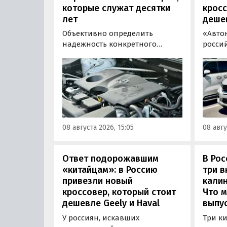
которые служат десятки
кросс
лет
деше
Объективно определить
«Авто
надежность конкретного
росси
двигателя бывает непросто,
штучн
поскольку его срок службы
постав
прямо зависит от качества
кроссо
обслуживания и условий
возят 
эксплуатации. Тем не менее
Китая
Autonews составил ТОП-3 самых
уже с 
надежных бензиновых
всеми
08 августа 2026, 15:05
08 авгу
моторов, которые могут не
постан
доставлять проблем
десятилетиями.
Ответ подорожавшим
В Ро
«китайцам»: в Россию
три 
привезли новый
калин
кроссовер, который стоит
Что м
дешевле Geely и Haval
выпус
У россиян, искавших
Три к