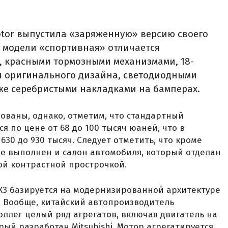
otor выпустила «заряженную» версию своего
й модели «спортивная» отличается
, красными тормозными механизмами, 18-
 оригинального дизайна, светодиодными
же серебристыми накладками на бамперах.
ованы, однако, отметим, что стандартный
я по цене от 68 до 100 тысяч юаней, что в
630 до 930 тысяч. Следует отметить, что кроме
ре выполнен и салон автомобиля, который отделан
ой контрастной прострочкой.
DX3 базируется на модернизированной архитектуре
r. Вообще, китайский автопроизводитель
оллег целый ряд агрегатов, включая двигатель на
торый разработан Mitsubishi. Мотор агрегатируется