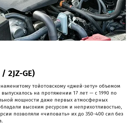
 / 2JZ-GE)
 знаменитому тойотовскому «джей-зету» объемом
во выпускалось на протяжении 17 лет — с 1990 по
дельной мощности даже первых атмосферных
 обладали высоким ресурсом и неприхотливостью,
рсии позволяли «чиповать» их до 350-400 сил без
а.