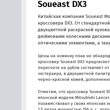
Soueast DX3‍
Китайская компания Soueast M
кроссовера DX3. От стандартно
двухцветной раскраской кузова
дюймовыми колесными дисками
оптическими элементами, а так
Цены на новинку пока не обнарод
кроссовер Soueast DX3 предлагаетс
пересчете на рубли составляет от 
экстерьера, в двухцветной палит
черно-красной кожей, дополненн
Отметим, что кроссовер Soueast 
японской модели Mitsubishi Lance
позаимствовал у своих японских к
1.5 литра мощностью 156 л. с., ко