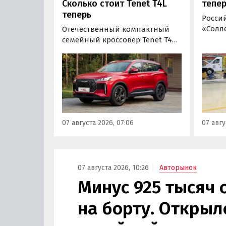
Сколько стоит Tenet T4L
тепер
теперь
Росси
«Солле
Отечественный компактный
повыс
семейный кроссовер Tenet T4L
цельн
подорожал на 20 тыс. рублей.
грузо
На эту сумму выросла цена его
Soller
базовой комплектации, в то
(+3,9-4
время как стоимость топовой
«Авто
версии осталась неизменной,
ходе 
выяснили «Автоновости дня» в
прайс-
ходе мониторинга прайс-
07 августа 2026, 07:06
07 авгу
листов Tenet.
07 августа 2026, 10:26
Авторынок
Минус 925 тысяч 
на борту. Открыл