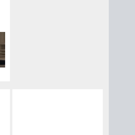
ый
ые
на