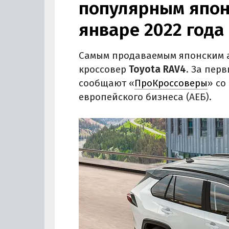
популярным япон
январе 2022 года
Самым продаваемым японским а
кроссовер
Toyota RAV4
. За пер
сообщают «
ПроКроссоверы
» со
европейского бизнеса (АЕБ).