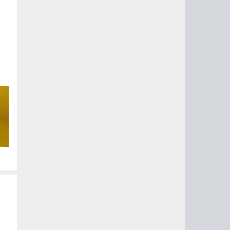
но
с.