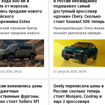
 хода 800 км и
В России неожиданно
а от морозов.
подешевел самый
лись продажи нового
доступный кроссовер
ийского
«дочки» Chery. Сколько
орожника Esteo
стоит Soueast S06 теперь
йский премиум-бренд
Принадлежащая Chery марка
 начал продажи нового
Soueast увеличила прямую
дного внедорожника V27.
выгоду на свой самый
ь, оснащенная силовой
доступный кроссовер S06 в
овкой последовательного
России на 100 тыс. рублей.
уже доступна для
Теперь при его покупке мож
ки в официальных
сэкономить рекордные 250 ты
ких центрах Esteo и
рублей, узнали «Автоновости
 цифровые сервисы
дня» в ходе мониторинга
ста 2026, 09:32
07 августа 2026, 08:16
а, сообщили
прайс-листов марки.
овостям дня» в его
службе.
сии изменились цены
Geely переписала цены в
юджетные
России: сколько теперь
ественные фургоны.
стоят Monjaro, Coolray и
ко стоят Sollers SF1
еще 2 кроссовера