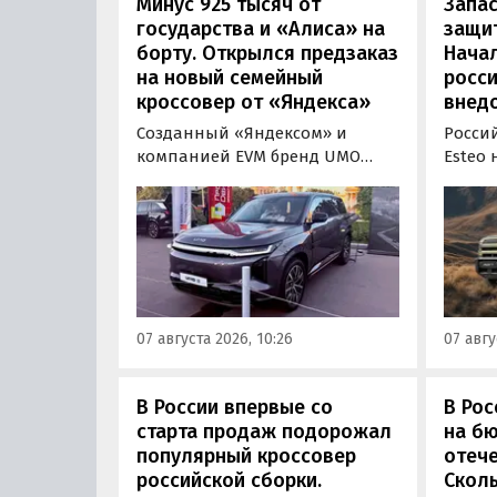
Минус 925 тысяч от
Запас
государства и «Алиса» на
защит
борту. Открылся предзаказ
Нача
на новый семейный
росс
кроссовер от «Яндекса»
внед
Созданный «Яндексом» и
Росси
компанией EVM бренд UMO
Esteo
объявил цены и комплектации
гибри
на свою вторую модель
Модел
- полноразмерный гибридный
устан
кроссовер UMO 8 с полным
типа, 
приводом. Его уже можно
покуп
заказать в двух версиях: Max за
дилерс
5 915 000 рублей и Ultra за 6 415
через
07 августа 2026, 10:26
07 авгу
000 рублей без учета
бренд
госсубсидии в размере 925 000
«Автон
рублей.
пресс-
В России впервые со
В Рос
старта продаж подорожал
на б
популярный кроссовер
отеч
российской сборки.
Сколь