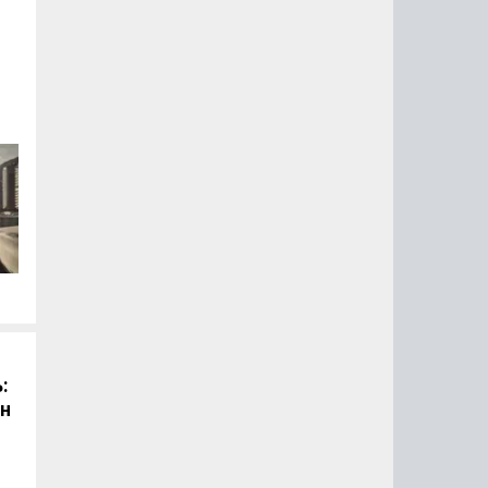
й
:
он