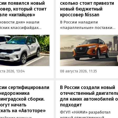
сии появился новый
сколько стоит привезти
овер, который стоит
новый бюджетный
вле «китайцев»
кроссовер Nissan
новости дня» нашли
В России наладили
йских классифайдах
«параллельные» поставки
ые предложения о
компактных кроссоверов
ке нового Kia Sonet. Это
Nissan Kicks, которые
вер компактнее Seltos, а
официально продаются в
его к нам в основном из
Китае, США, на Ближнем
, предлагая автомобили
Востоке и в Юго-Восточной
доставкой, растаможкой и
Азии. В основном к нам
 документами для
попадают машины китайско
ста 2026, 13:04
08 августа 2026, 11:35
овки на учет в ГАИ.
сборки, стоящие на одном из
классифайдов минимум 1 350
000 рублей, узнали
ссии сертифицировали
В России создали новый
«Автоновости дня».
внедорожника
отечественный двигатель
инградской сборки.
для каких автомобилей 
огут начать
подходит
кать на «Автоторе»
ФГУП «НАМИ» разработал
новый отечественный