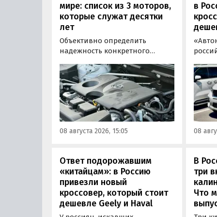
мире: список из 3 моторов,
в Рос
которые служат десятки
кросс
лет
деше
Объективно определить
«Авто
надежность конкретного
росси
двигателя бывает непросто,
штучн
поскольку его срок службы
постав
прямо зависит от качества
кроссо
обслуживания и условий
возят 
эксплуатации. Тем не менее
Китая
Autonews составил ТОП-3 самых
уже с 
надежных бензиновых
всеми
08 августа 2026, 15:05
08 авгу
моторов, которые могут не
постан
доставлять проблем
десятилетиями.
Ответ подорожавшим
В Ро
«китайцам»: в Россию
три 
привезли новый
калин
кроссовер, который стоит
Что м
дешевле Geely и Haval
выпус