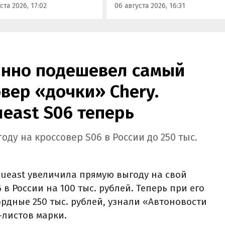
ста 2026, 17:02
06 августа 2026, 16:31
пресс-службе компании.
а него стартуют от 2 251
блей, узнали
новости дня».
анно подешевел самый
вер «дочки» Chery.
ueast S06 теперь
ду на кроссовер S06 в России до 250 тыс.
ueast увеличила прямую выгоду на свой
в России на 100 тыс. рублей. Теперь при его
рдные 250 тыс. рублей, узнали «Автоновости
-листов марки.