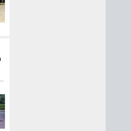
га
й
но
60
 4