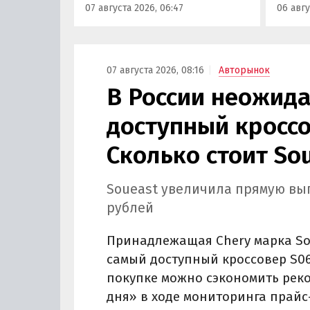
07 августа 2026, 06:47
06 авгу
мониторинга прайс-листов
цены н
бренда.
800 ру
«Авто
07 августа 2026, 08:16
Авторынок
В России неожид
доступный кроссо
Сколько стоит So
Soueast увеличила прямую выго
рублей
Принадлежащая Chery марка So
самый доступный кроссовер S06 
покупке можно сэкономить реко
дня» в ходе мониторинга прайс