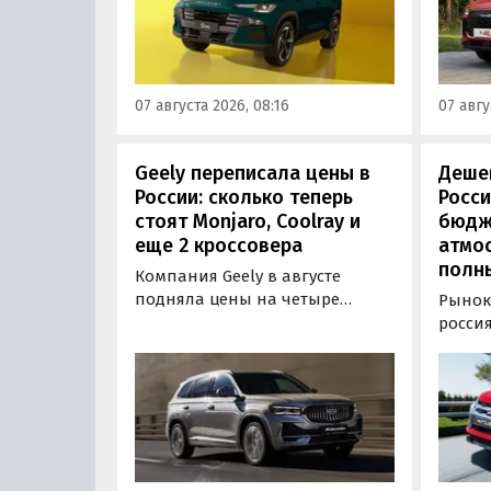
сэкономить рекордные 250 тыс.
время
рублей, узнали «Автоновости
верси
дня» в ходе мониторинга
выясн
прайс-листов марки.
ходе 
07 августа 2026, 08:16
07 авгу
листов
Geely переписала цены в
Дешев
России: сколько теперь
Росси
стоят Monjaro, Coolray и
бюдж
еще 2 кроссовера
атмо
полн
Компания Geely в августе
подняла цены на четыре
Рынок
бензиновых кроссовера в
росси
России. Семейный Monjaro в
кросс
одной из версий, семиместный
прода
Okavango, а также компактные
официа
Coolray и Cityray во всех
ASX: у
комплектациях подорожали на
стоит 
7-50 тыс. рублей, выяснили
рублей
«Автоновости дня» в ходе
нас с 