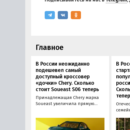
Главное
В России неожиданно
В Рос
подешевел самый
стар
доступный кроссовер
попу
«дочки» Chery. Сколько
росси
стоит Soueast S06 теперь
Сколь
тепер
Принадлежащая Chery марка
Soueast увеличила прямую
Отече
выгоду на свой самый
семей
доступный кроссовер S06 в
подоро
России на 100 тыс. рублей.
На эту
Теперь при его покупке можно
базово