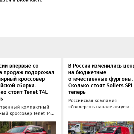
сии впервые со
В России изменились цен
та продаж подорожал
на бюджетные
лярный кроссовер
отечественные фургоны.
йской сборки.
Сколько стоят Sollers SF1
ко стоит Tenet T4L
теперь
ь
Российская компания
«Соллерс» в начале августа
ственный компактный
повысила цены на
ный кроссовер Tenet T4L
цельнометаллический и
жал на 20 тыс. рублей.
грузопассажирский фургоны
 сумму выросла цена его
Sollers SF1 на 100 тыс. рублей
й комплектации, в то