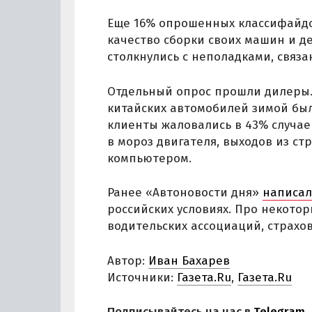
Еще 16% опрошенных классифайдо
качество сборки своих машин и д
столкнулись с неполадками, связ
Отдельный опрос прошли дилеры. 
китайских автомобилей зимой был
клиенты жаловались в 43% случае
в мороз двигателя, выходов из ст
компьютером.
Ранее «Автоновости дня»
написа
российских условиях. Про некото
водительских ассоциаций, страхо
Автор:
Иван Бахарев
Источники:
Газета.Ru
,
Газета.Ru
Подписывайтесь на нас в
Telegram
,