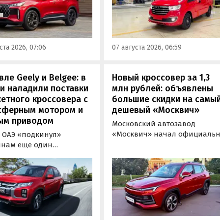
(+3,9-4,7%). Об этом
 как стоимость топовой
«Автоновости дня» узнали в
и осталась неизменной,
ходе регулярного мониторин
или «Автоновости дня» в
прайс-листов марки Sollers.
мониторинга прайс-
ста 2026, 07:06
07 августа 2026, 06:59
 Tenet.
ле Geely и Belgee: в
Новый кроссовер за 1,3
и наладили поставки
млн рублей: объявлены
етного кроссовера с
большие скидки на самы
сферным мотором и
дешевый «Москвич»
ым приводом
Московский автозавод
«Москвич» начал официаль
 ОАЭ «подкинул»
продавать компактный
янам еще один
кроссовер «Москвич 3» с
овер, который годами
прямой выгодой в размере 3
вался в России
тыс. рублей. Получить такую
льно. Речь о Mitsubishi
скидку можно при покупке
 дилеров в Эмиратах он
нового автомобиля 2025 или
примерно от 1 600 000
2026 года выпуска в период с
 по текущему курсу, а у
по 31 августа, сообщили в
учетом всех расходов