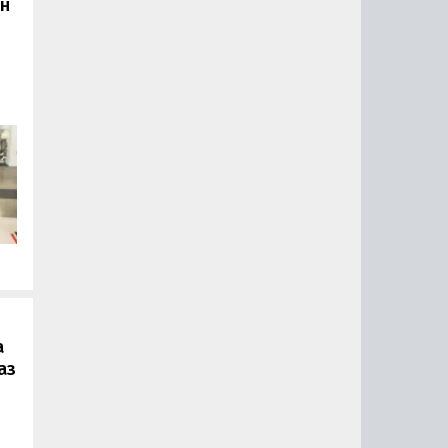
он
.
а
аз