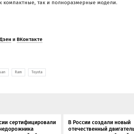
ак компактные, так и полноразмерные модели.
Дзен
и
ВКонтакте
san
Ram
Toyota
ссии сертифицировали
В России создали новый
внедорожника
отечественный двигатель