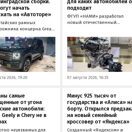
инградской сборки.
для каких автомобилей 
огут начать
подходит
кать на «Автоторе»
ФГУП «НАМИ» разработал
новый отечественный
итайских рамных
бензиновый двигатель для
рожника концерна Great
наземного транспорта,
отовы к производству на
получивший индекс 414320.
инградском заводе
Корреспонденту
ор». Речь о Haval H9,
«Автоновостей дня» удалось
00 и Tank 500, которые
лично ознакомиться с
но прошли
новинкой на выставке
фикацию и получили
«Иннопром» в Екатеринбурге
ения типа
ста 2026, 19:20
07 августа 2026, 16:35
ортного средства (ОТТС).
аны самые
Минус 925 тысяч от
щенные от угона
государства и «Алиса» н
ские автомобили:
борту. Открылся предзак
, Geely и Chery не в
на новый семейный
рах
кроссовер от «Яндекса»
ютно неуязвимых для
Созданный «Яндексом» и