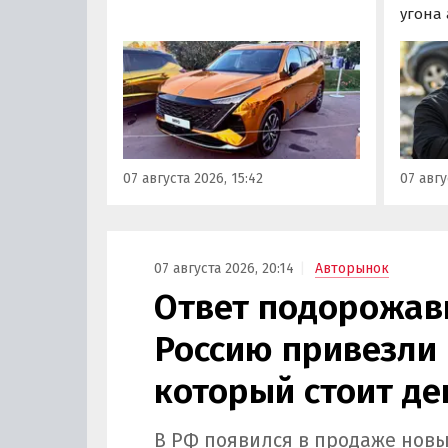
«промотировать» кроссоверы
угона
новой М-серии, спрос на
сущест
которые сейчас растет. На днях
могут 
на автомобильном фестивале
злоум
«ПроДвижение» на ВДНХ в
всего 
Москве в числе прочих
машин
моделей «Москвича» был
являют
представлен семиместный
сообщ
07 августа 2026, 15:42
07 авгу
кроссовер М90.
учред
сервис
Курча
07 августа 2026, 20:14
Авторынок
Ответ подорожав
Россию привезли 
который стоит де
В РФ появился в продаже новы