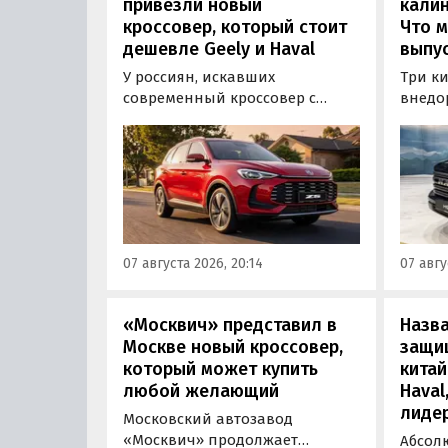
привезли новый
калин
кроссовер, который стоит
Что м
дешевле Geely и Haval
выпус
У россиян, искавших
Три к
современный кроссовер с
внедо
богатым оснащением и по
Wall г
доступной цене, теперь есть
калин
еще один вариант с китайского
«Автот
рынка — MG ZS. В Китае он
Tank 4
стоит от 900 000 рублей по
успеш
текущему курсу, а в РФ с учетом
серти
всех расходов за него нужно
Одобр
07 августа 2026, 20:14
07 авгу
отдать минимум 1 500 000
трансп
рублей, выяснили
«Автоновости дня».
«Москвич» представил в
Назв
Москве новый кроссовер,
защи
который может купить
китай
любой желающий
Haval
лиде
Московский автозавод
«Москвич» продолжает
Абсол