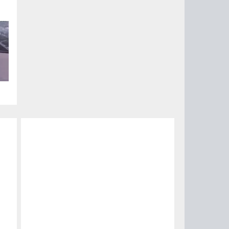
ии
ый
за
15
0