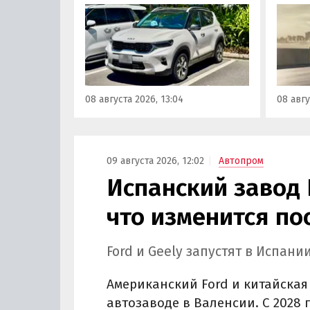
поставке нового Kia Sonet. Это
Nissan
кроссовер компактнее Seltos, а
офици
возят его к нам в основном из
Китае
Китая, предлагая автомобили
Восто
уже с доставкой, растаможкой и
Азии. 
всеми документами для
попад
08 августа 2026, 13:04
08 авгу
постановки на учет в ГАИ.
сборки
класс
000 ру
«Авто
09 августа 2026, 12:02
Автопром
Испанский завод 
что изменится по
Ford и Geely запустят в Испан
Американский Ford и китайская
автозаводе в Валенсии. С 2028