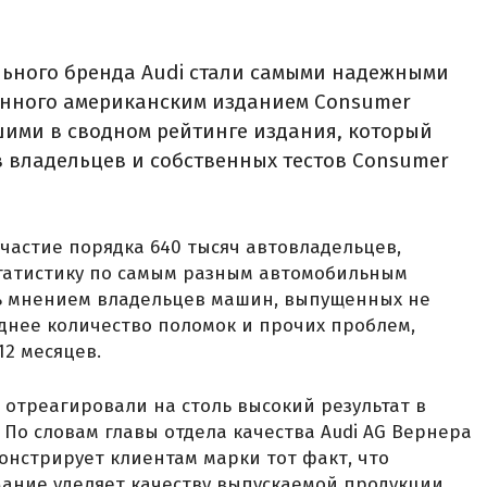
ьного бренда Audi стали самыми надежными
денного американским изданием Consumer
чшими в сводном рейтинге издания, который
 владельцев и собственных тестов Consumer
участие порядка 640 тысяч автовладельцев,
статистику по самым разным автомобильным
ь мнением владельцев машин, выпущенных не
еднее количество поломок и прочих проблем,
12 месяцев.
 отреагировали на столь высокий результат в
 По словам главы отдела качества Audi AG Вернера
нстрирует клиентам марки тот факт, что
ание уделяет качеству выпускаемой продукции.