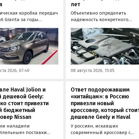
a
лет
ическая коробка передач
Объективно определить
A Granta за годы
надежность конкретного
водства модели заметно
двигателя бывает непросто,
илась. «АвтоВАЗ»
поскольку его срок службы
зал, что после
прямо зависит от качества
низации трансмиссия
обслуживания и условий
ила тросовый привод,
эксплуатации. Тем не менее
механизм переключения
Autonews составил ТОП-3 сам
ную пару с
надежных бензиновых
ста 2026, 07:40
08 августа 2026, 15:05
аточным числом 3,9
моторов, которые могут не
 3,7.
доставлять проблем
десятилетиями.
ле Haval Jolion и
Ответ подорожавшим
 дешевой Geely:
«китайцам»: в Россию
ко стоит привезти
привезли новый
й бюджетный
кроссовер, который стои
овер Nissan
дешевле Geely и Haval
сии наладили
У россиян, искавших
ллельные» поставки
современный кроссовер с
ктных кроссоверов
богатым оснащением и по