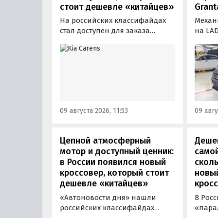
стоит дешевле «китайцев»
Grant
На российских классифайдах
Механ
стал доступен для заказа
на LAD
трехрядный семейный
произ
компактвэн Kia Carens, который
измен
бывает шестиместным или
расска
семиместным. В Россию в
модер
основном привозят
получ
семиместную версию модели: в
иной 
ОАЭ такая стоит от 83 895
и глав
09 августа 2026, 11:53
09 авгу
дирхам (1,88 млн рублей), а у
перед
нас за нее просят минимум 2,36
вместо
млн рублей.
Цепной атмосферный
Дешев
мотор и доступный ценник:
самой
в России появился новый
сколь
кроссовер, который стоит
новы
дешевле «китайцев»
кросс
«Автоновости дня» нашли
В Рос
российских классифайдах
«пара
штучные предложения о
компа