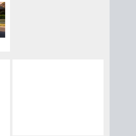
ого
ом