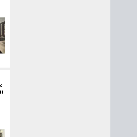
й
:
он