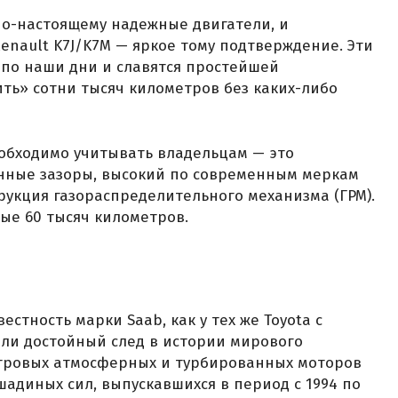
по-настоящему надежные двигатели, и
nault K7J/K7M — яркое тому подтверждение. Эти
и по наши дни и славятся простейшей
ть» сотни тысяч километров без каких-либо
обходимо учитывать владельцам — это
нные зазоры, высокий по современным меркам
рукция газораспределительного механизма (ГРМ).
дые 60 тысяч километров.
стность марки Saab, как у тех же Toyota с
вили достойный след в истории мирового
итровых атмосферных и турбированных моторов
шадиных сил, выпускавшихся в период с 1994 по