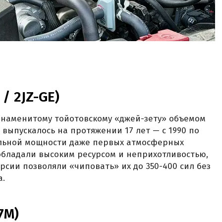
 / 2JZ-GE)
 знаменитому тойотовскому «джей-зету» объемом
во выпускалось на протяжении 17 лет — с 1990 по
дельной мощности даже первых атмосферных
 обладали высоким ресурсом и неприхотливостью,
рсии позволяли «чиповать» их до 350-400 сил без
а.
K7M)