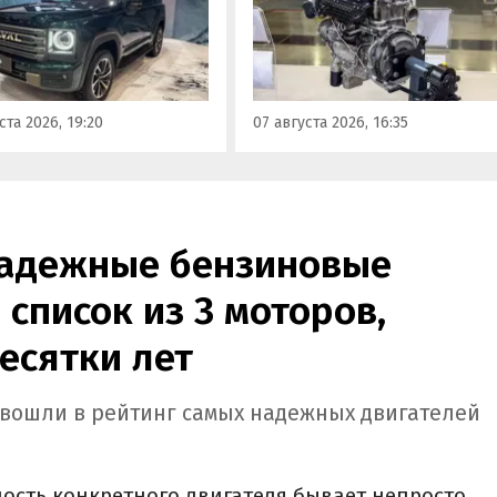
Корреспонденту
ор». Речь о Haval H9,
«Автоновостей дня» удалось
00 и Tank 500, которые
лично ознакомиться с
но прошли
новинкой на выставке
фикацию и получили
«Иннопром» в Екатеринбурге
ения типа
ста 2026, 19:20
07 августа 2026, 16:35
ортного средства (ОТТС).
надежные бензиновые
 список из 3 моторов,
есятки лет
b вошли в рейтинг самых надежных двигателей
сть конкретного двигателя бывает непросто,