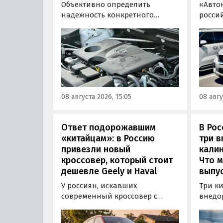
Объективно определить
«Авто
надежность конкретного
росси
двигателя бывает непросто,
штучн
поскольку его срок службы
постав
прямо зависит от качества
кроссо
обслуживания и условий
возят 
эксплуатации. Тем не менее
Китая
Autonews составил ТОП-3 самых
уже с 
надежных бензиновых
всеми
08 августа 2026, 15:05
08 авгу
моторов, которые могут не
постан
доставлять проблем
десятилетиями.
Ответ подорожавшим
В Ро
«китайцам»: в Россию
три 
привезли новый
калин
кроссовер, который стоит
Что м
дешевле Geely и Haval
выпус
У россиян, искавших
Три к
современный кроссовер с
внедо
богатым оснащением и по
Wall г
доступной цене, теперь есть
калин