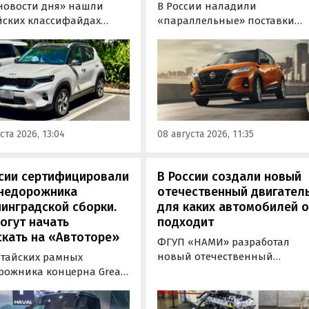
новости дня» нашли
В России наладили
йских классифайдах
«параллельные» поставки
ые предложения о
компактных кроссоверов
ке нового Kia Sonet. Это
Nissan Kicks, которые
вер компактнее Seltos, а
официально продаются в
его к нам в основном из
Китае, США, на Ближнем
, предлагая автомобили
Востоке и в Юго-Восточной
доставкой, растаможкой и
Азии. В основном к нам
 документами для
попадают машины китайско
ста 2026, 13:04
08 августа 2026, 11:35
овки на учет в ГАИ.
сборки, стоящие на одном из
классифайдов минимум 1 350
000 рублей, узнали
ссии сертифицировали
В России создали новый
«Автоновости дня».
внедорожника
отечественный двигатель
инградской сборки.
для каких автомобилей 
огут начать
подходит
кать на «Автоторе»
ФГУП «НАМИ» разработал
новый отечественный
итайских рамных
бензиновый двигатель для
рожника концерна Great
наземного транспорта,
отовы к производству на
получивший индекс 414320.
инградском заводе