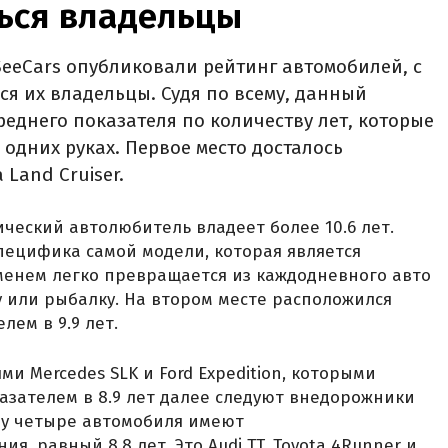
ться владельцы
eeCars опубликовали рейтинг автомобилей, с
ся их владельцы. Судя по всему, данный
реднего показателя по количеству лет, которые
 одних руках. Первое место досталось
Land Cruiser.
ческий автолюбитель владеет более 10.6 лет.
специфика самой модели, которая является
енем легко превращается из каждодневного авто
у или рыбалку. На втором месте расположился
лем в 9.9 лет.
ми Mercedes SLK и Ford Expedition, которыми
казателем в 8.9 лет далее следуют внедорожники
разу четыре автомобиля имеют
я, равный 8.8 лет. Это Audi TT, Toyota 4Runner и