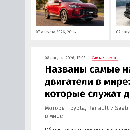
еще один вариант с китайского
«Автот
рынка — MG ZS. В Китае он
Tank 4
стоит от 900 000 рублей по
успеш
текущему курсу, а в РФ с учетом
серти
всех расходов за него нужно
Одобр
07 августа 2026, 20:14
07 авгу
отдать минимум 1 500 000
трансп
рублей, выяснили
«Автоновости дня».
08 августа 2026, 15:05
Самые-самые
Названы самые 
двигатели в мире:
которые служат д
Моторы Toyota, Renault и Saa
в мире
Объективно определить надежно