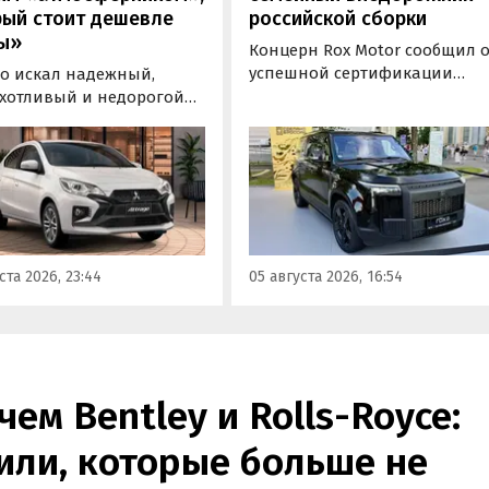
рый стоит дешевле
российской сборки
ы»
Концерн Rox Motor сообщил 
успешной сертификации
то искал надежный,
премиального внедорожник
хотливый и недорогой
Rox 01 российской сборки.
обиль «на каждый день»,
Модель получила Одобрение
 подойти популярный у
типа транспортного средств
ких таксистов седан
(ОТТС), позволяющее
ishi Attrage. В Таиланде
выпускаться на
ит от 1 380 000 рублей по
калининградском заводе
му курсу, а «частник» из
«Автотор» с российским VIN-
инбурга просит за него 1
ста 2026, 23:44
05 августа 2026, 16:54
номером.
0 рублей, узнали
новости дня».
ем Bentley и Rolls-Royce:
или, которые больше не