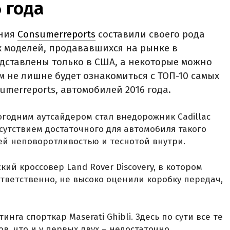
 года
ания
Consumerreports
составили своего рода
х моделей, продававшихся на рынке в
редставлены только в США, а некоторые можно
ам не лишне будет ознакомиться с ТОП-10 самых
umerreports, автомобилей 2016 года.
огодним аутсайдером стал внедорожник Cadillac
сутствием достаточного для автомобиля такого
оей неповоротливостью и теснотой внутри.
кий кроссовер Land Rover Discovery, в котором
ответственно, не высоко оценили коробку передач,
га спорткар Maserati Ghibli. Здесь по сути все те
в, что и у первых двух – недостаточно