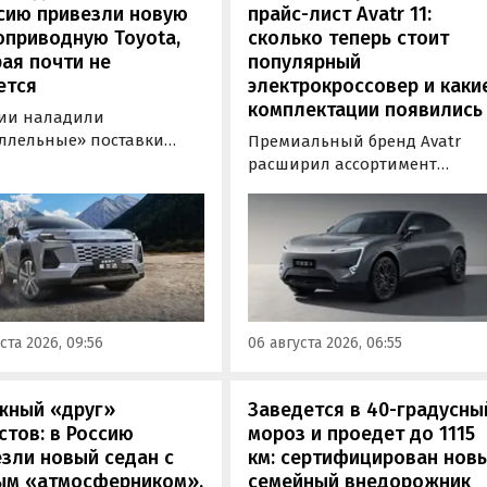
сию привезли новую
прайс-лист Avatr 11:
оприводную Toyota,
сколько теперь стоит
ая почти не
популярный
ется
электрокроссовер и каки
комплектации появились
сии наладили
ллельные» поставки
Премиальный бренд Avatr
 кроссовера Toyota
расширил ассортимент
nder, который является
комплектаций электрическог
й RAV4 для китайского
кроссовера Avatr 11 в России
. Там он стоит минимум 2
версиями 2026 года. Вместе с
0 рублей по текущему
этим из его прайс-листа
 а у нас с учетом всех
исчезло единственное
ов цены на них стартуют
заднеприводное исполнение
00 000 рублей, выяснили
а минимальная цена модели
ста 2026, 09:56
06 августа 2026, 06:55
новости дня».
выросла на 760 тыс. рублей,
выяснили «Автоновости дня»
жный «друг»
Заведется в 40-градусны
стов: в Россию
мороз и проедет до 1115
зли новый седан с
км: сертифицирован нов
ым «атмосферником»,
семейный внедорожник