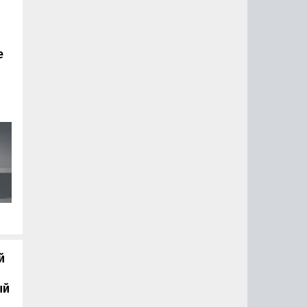
е
о
,
.
й
ый