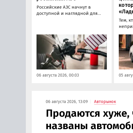
кото
Российские АЗС начнут в
«Лад
доступной и наглядной для
водителей форме публиковать
Тем, к
информацию об
непри
экологическом классе
автом
отпускаемого топлива. Это
может
позволит автовладельцам
азиатс
осознанно выбрать топливо
Mitsub
определенного класса — от
он сто
«Евро-2» до «Евро-5»,
текуще
сообщили в Минэнерго РФ.
Екатер
06 августа 2026, 00:03
05 авгу
600 00
«Авто
06 августа 2026, 13:09
Авторынок
Продаются хуже, ч
названы автомоб