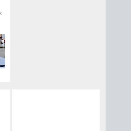
об
а
а