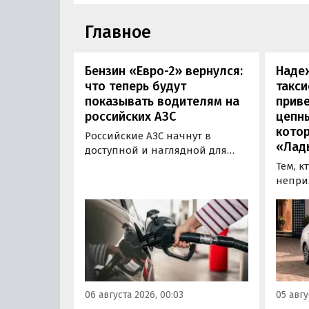
Главное
Бензин «Евро-2» вернулся:
Наде
что теперь будут
такси
показывать водителям на
приве
российских АЗС
цепн
кото
Российские АЗС начнут в
«Лад
доступной и наглядной для
водителей форме публиковать
Тем, к
информацию об
непри
экологическом классе
автом
отпускаемого топлива. Это
может
позволит автовладельцам
азиатс
осознанно выбрать топливо
Mitsub
определенного класса — от
он сто
«Евро-2» до «Евро-5»,
текуще
сообщили в Минэнерго РФ.
Екатер
06 августа 2026, 00:03
05 авгу
600 00