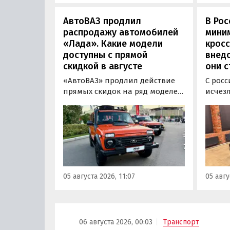
«Авто
АвтоВАЗ продлил
В Рос
распродажу автомобилей
мини
«Лада». Какие модели
кросс
доступны с прямой
внедо
скидкой в августе
они с
«АвтоВАЗ» продлил действие
С росс
прямых скидок на ряд моделей
исчез
LADA в комплектациях 2024 и
листы
2025 годов выпуска до 31
F7 и 
августа 2026 года. При их
2025 г
покупке можно сэкономить от
миним
20 000 до 100 000 рублей,
моделе
выяснили «Автоновости дня» в
100 ты
ходе регулярного мониторинга
узнали
05 августа 2026, 11:07
05 авгу
прайс-листов LADA.
монит
дня».
06 августа 2026, 00:03
Транспорт