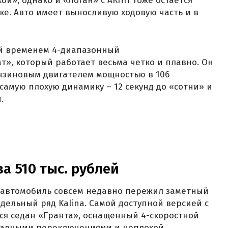
ой», однако и «Логан» с АКПП тоже остается
ке. Авто имеет выносливую ходовую часть и в
й временем 4-диапазонный
», который работает весьма четко и плавно. Он
ензиновым двигателем мощностью в 106
самую плохую динамику – 12 секунд до «сотни» и
.
за 510 тыс. рублей
автомобиль совсем недавно пережил заметный
дельный ряд Kalina. Самой доступной версией с
ся седан «Гранта», оснащенный 4-скоростной
плавными переключениями и неплохой