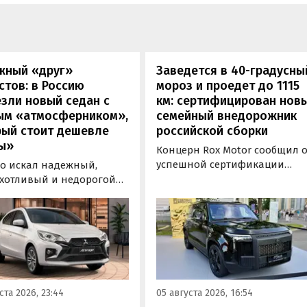
жный «друг»
Заведется в 40-градусны
стов: в Россию
мороз и проедет до 1115
зли новый седан с
км: сертифицирован нов
ым «атмосферником»,
семейный внедорожник
рый стоит дешевле
российской сборки
ы»
Концерн Rox Motor сообщил 
успешной сертификации
то искал надежный,
премиального внедорожник
хотливый и недорогой
Rox 01 российской сборки.
обиль «на каждый день»,
Модель получила Одобрение
 подойти популярный у
типа транспортного средств
ких таксистов седан
(ОТТС), позволяющее
ishi Attrage. В Таиланде
выпускаться на
ит от 1 380 000 рублей по
калининградском заводе
му курсу, а «частник» из
«Автотор» с российским VIN-
инбурга просит за него 1
ста 2026, 23:44
05 августа 2026, 16:54
номером.
0 рублей, узнали