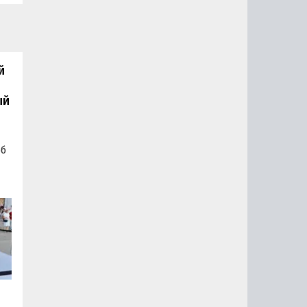
й
ый
об
а
а