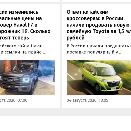
новости дня».
сии изменились
Ответ китайским
мальные цены на
кроссоверам: в России
овер Haval F7 и
начали продавать новую
рожник H9. Сколько
семейную Toyota за 1,5 м
тоят теперь
рублей
ийского сайта Haval
В России начали предлагать 
ли ссылки на прайс-
поставке популярный у
 с ценами на кроссоверы
японцев компактвэн Toyota
рамные внедорожники H9
Roomy, созданный компание
ода выпуска. В результате
Daihatsu 10 лет назад. Эти
альные цены обеих
машины возят к нам прямо и
й выросли на 50 тыс. и
Японии, причем там они стоя
с. рублей соответственно,
от 1 млн рублей, а у нас —
 в ходе регулярного
минимум на 500 тысяч дорож
ста 2026, 07:00
04 августа 2026, 18:05
оринга «Автоновости
выяснили «Автоновости дня»