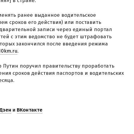
ня»] в стране.
менять ранее выданное водительское
ием сроков его действия) или поставить
едварительной записи через единый портал
стей с этим ведомство не будет штрафовать
оторых закончился после введения режима
10km.ru
.
р Путин поручил правительству проработать
ния сроков действия паспортов и водительских
есяца.
Дзен
и
ВКонтакте