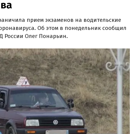
ава
раничила прием экзаменов на водительские
оронавируса. Об этом в понедельник сообщил
 России Олег Понарьин.