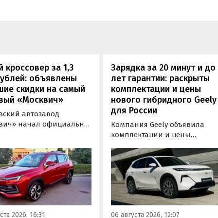
 кроссовер за 1,3
Зарядка за 20 минут и до
рублей: объявлены
лет гарантии: раскрыты
шие скидки на самый
комплектации и цены
вый «Москвич»
нового гибридного Geely
для России
вский автозавод
вич» начал официально
Компания Geely объявила
вать компактный
комплектации и цены
вер «Москвич 3» с
гибридного кроссовера EX5 в
й выгодой в размере 360
новой версии EM-R с силово
ублей. Получить такую
установкой последовательно
у можно при покупке
типа. Автомобиль оснащен
о автомобиля 2025 или
инновационной системой п
ода выпуска в период с 4
названием Electric Motor
августа, сообщили в
Extended Range (EM-R) и може
ста 2026, 16:31
06 августа 2026, 12:07
-службе компании.
заряжаться от 30 до 80% всег