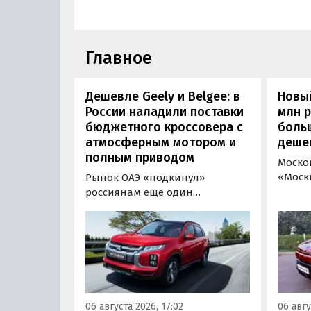
Главное
Дешевле Geely и Belgee: в
Новый
России наладили поставки
млн 
бюджетного кроссовера с
боль
атмосферным мотором и
деше
полным приводом
Моско
«Моск
Рынок ОАЭ «подкинул»
прода
россиянам еще один
кроссо
кроссовер, который годами
прямо
продавался в России
тыс. р
официально. Речь о Mitsubishi
скидк
ASX: у дилеров в Эмиратах он
новог
стоит примерно от 1 600 000
2026 г
рублей по текущему курсу, а у
по 31 
нас с учетом всех расходов
06 августа 2026, 17:02
06 авгу
пресс
цены на него стартуют от 2 251