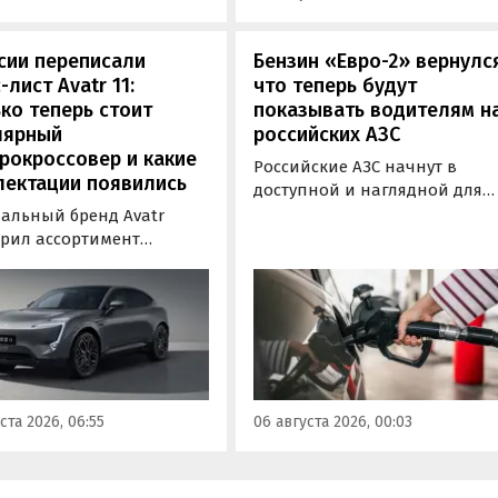
за 20 минут.
сии переписали
Бензин «Евро-2» вернулс
-лист Avatr 11:
что теперь будут
ко теперь стоит
показывать водителям н
лярный
российских АЗС
рокроссовер и какие
Российские АЗС начнут в
лектации появились
доступной и наглядной для
водителей форме публикова
альный бренд Avatr
информацию об
рил ассортимент
экологическом классе
ектаций электрического
отпускаемого топлива. Это
вера Avatr 11 в России
позволит автовладельцам
ми 2026 года. Вместе с
осознанно выбрать топливо
з его прайс-листа
определенного класса — от
ло единственное
«Евро-2» до «Евро-5»,
приводное исполнение,
сообщили в Минэнерго РФ.
имальная цена модели
ста 2026, 06:55
06 августа 2026, 00:03
а на 760 тыс. рублей,
или «Автоновости дня».