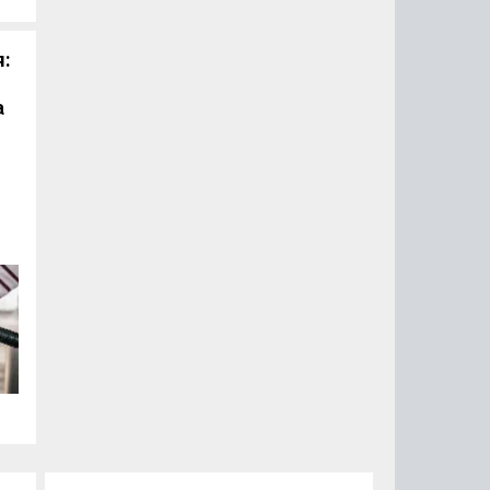
я:
а
ть