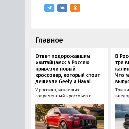
Главное
Ответ подорожавшим
В Ро
«китайцам»: в Россию
три 
привезли новый
калин
кроссовер, который стоит
Что м
дешевле Geely и Haval
выпус
У россиян, искавших
Три к
современный кроссовер с
внедо
богатым оснащением и по
Wall г
доступной цене, теперь есть
калин
еще один вариант с китайского
«Автот
рынка — MG ZS. В Китае он
Tank 4
стоит от 900 000 рублей по
успеш