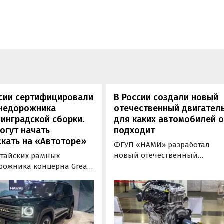
ссии сертифицировали
В России создали новый
внедорожника
отечественный двигатель
инградской сборки.
для каких автомобилей 
огут начать
подходит
кать на «Автоторе»
ФГУП «НАМИ» разработал
новый отечественный
итайских рамных
бензиновый двигатель для
рожника концерна Great
наземного транспорта,
отовы к производству на
получивший индекс 414320.
инградском заводе
Корреспонденту
ор». Речь о Haval H9,
«Автоновостей дня» удалось
00 и Tank 500, которые
лично ознакомиться с
но прошли