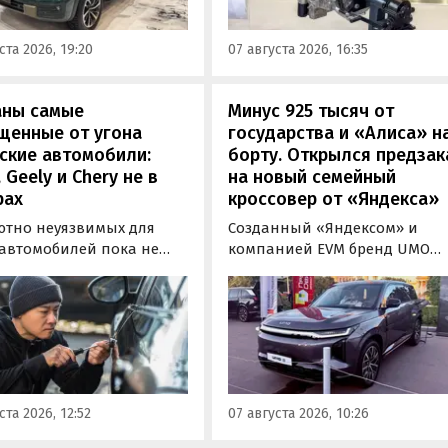
новинкой на выставке
фикацию и получили
«Иннопром» в Екатеринбурге
ения типа
ста 2026, 19:20
07 августа 2026, 16:35
ортного средства (ОТТС).
аны самые
Минус 925 тысяч от
щенные от угона
государства и «Алиса» н
ские автомобили:
борту. Открылся предзак
, Geely и Chery не в
на новый семейный
рах
кроссовер от «Яндекса»
ютно неуязвимых для
Созданный «Яндексом» и
 автомобилей пока не
компанией EVM бренд UMO
вует, но есть те, которые
объявил цены и комплектац
доставить
на свою вторую модель
ышленникам больше
- полноразмерный гибридн
сложностей. Из китайских
кроссовер UMO 8 с полным
 таковыми сегодня
приводом. Его уже можно
ся модели Li и BYD,
заказать в двух версиях: Max 
ил в эфире радио РБК
5 915 000 рублей и Ultra за 6 4
ста 2026, 12:52
07 августа 2026, 10:26
итель федерального
000 рублей без учета
а «Угона.нет» Алексей
госсубсидии в размере 925 00