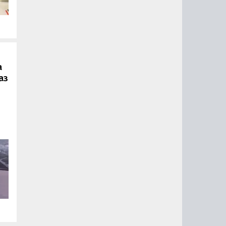
.
а
аз
ии
ый
за
15
0