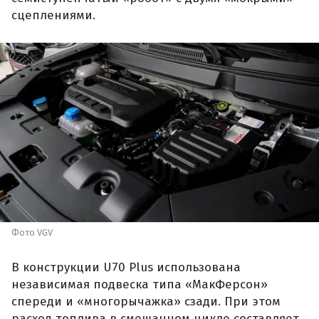
сцеплениями.
Фото VGV
В конструкции U70 Plus использована
независимая подвеска типа «МакФерсон»
спереди и «многорычажка» сзади. При этом
расход топлива в смешанном цикле составляет