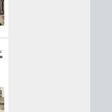
й
:
он