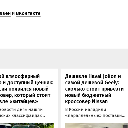
Дзен
и
ВКонтакте
ой атмосферный
Дешевле Haval Jolion и
 и доступный ценник:
самой дешевой Geely:
сии появился новый
сколько стоит привезти
овер, который стоит
новый бюджетный
вле «китайцев»
кроссовер Nissan
новости дня» нашли
В России наладили
йских классифайдах
«параллельные» поставки
ые предложения о
компактных кроссоверов
ке нового Kia Sonet. Это
Nissan Kicks, которые