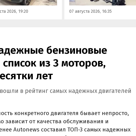
«Иннопром» в Екатеринбурге
ения типа
ста 2026, 19:20
07 августа 2026, 16:35
ортного средства (ОТТС).
надежные бензиновые
 список из 3 моторов,
есятки лет
b вошли в рейтинг самых надежных двигателей
сть конкретного двигателя бывает непросто,
мо зависит от качества обслуживания и
менее Autonews составил ТОП-3 самых надежных