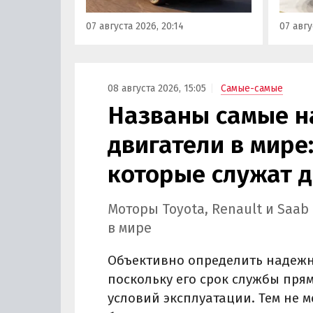
всех расходов за него нужно
Одобр
07 августа 2026, 20:14
07 авгу
отдать минимум 1 500 000
трансп
рублей, выяснили
«Автоновости дня».
08 августа 2026, 15:05
Самые-самые
Названы самые 
двигатели в мире:
которые служат д
Моторы Toyota, Renault и Saa
в мире
Объективно определить надежно
поскольку его срок службы пря
условий эксплуатации. Тем не 