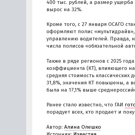
400 тыс. рублей, а размер ущерб
вырос на 32%.
Кроме того, с 27 января ОСАГО ст
оформляют полис «мультидрайв», 
управлению водителей. Правда, н
числа полисов «обязательной авт
Также в ряде регионов с 2025 го
коэффициента (КТ), влияющего на с
средняя стоимость классических 
31,8%, значения КТ повышены, а в
была на 17,1% выше среднероссий
Ранее стало известно, что ГАИ
гот
порадует всех, кто продает и пок
Автор:
Алина Олешко
Источник:
Известия