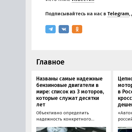
Подписывайтесь на нас в
Telegram
,
Главное
Названы самые надежные
Цепн
бензиновые двигатели в
мотор
мире: список из 3 моторов,
в Рос
которые служат десятки
кросс
лет
деше
Объективно определить
«Авто
надежность конкретного
росси
двигателя бывает непросто,
штучн
поскольку его срок службы
постав