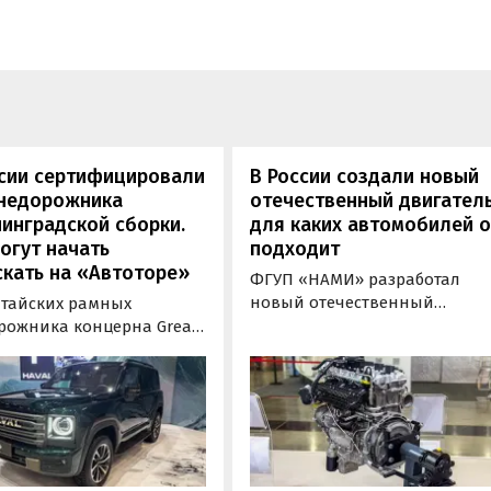
ссии сертифицировали
В России создали новый
внедорожника
отечественный двигатель
инградской сборки.
для каких автомобилей 
огут начать
подходит
кать на «Автоторе»
ФГУП «НАМИ» разработал
новый отечественный
итайских рамных
бензиновый двигатель для
рожника концерна Great
наземного транспорта,
отовы к производству на
получивший индекс 414320.
инградском заводе
Корреспонденту
ор». Речь о Haval H9,
«Автоновостей дня» удалось
00 и Tank 500, которые
лично ознакомиться с
но прошли
новинкой на выставке
фикацию и получили
«Иннопром» в Екатеринбурге
ения типа