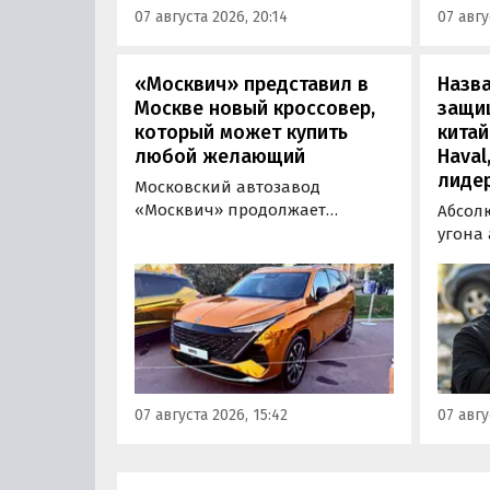
07 августа 2026, 20:14
07 авгу
отдать минимум 1 500 000
трансп
рублей, выяснили
«Автоновости дня».
«Москвич» представил в
Назв
Москве новый кроссовер,
защи
который может купить
китай
любой желающий
Haval
лиде
Московский автозавод
«Москвич» продолжает
Абсол
«промотировать» кроссоверы
угона
новой М-серии, спрос на
сущест
которые сейчас растет. На днях
могут 
на автомобильном фестивале
злоум
«ПроДвижение» на ВДНХ в
всего 
Москве в числе прочих
машин
моделей «Москвича» был
являют
представлен семиместный
сообщ
07 августа 2026, 15:42
07 авгу
кроссовер М90.
учред
сервис
Курча