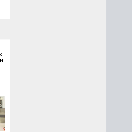
:
он
.