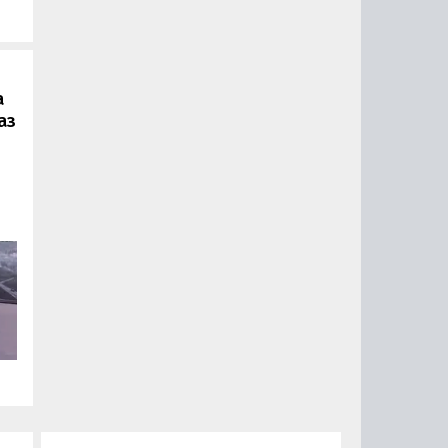
а
аз
ии
ый
за
15
0