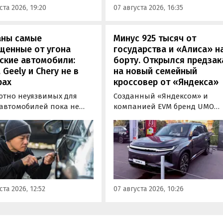
ста 2026, 19:20
07 августа 2026, 16:35
ортного средства (ОТТС).
аны самые
Минус 925 тысяч от
щенные от угона
государства и «Алиса» н
ские автомобили:
борту. Открылся предзак
, Geely и Chery не в
на новый семейный
рах
кроссовер от «Яндекса»
ютно неуязвимых для
Созданный «Яндексом» и
 автомобилей пока не
компанией EVM бренд UMO
вует, но есть те, которые
объявил цены и комплектац
доставить
на свою вторую модель
ышленникам больше
- полноразмерный гибридн
сложностей. Из китайских
кроссовер UMO 8 с полным
 таковыми сегодня
приводом. Его уже можно
ся модели Li и BYD,
заказать в двух версиях: Max 
ил в эфире радио РБК
5 915 000 рублей и Ultra за 6 4
ста 2026, 12:52
07 августа 2026, 10:26
итель федерального
000 рублей без учета
а «Угона.нет» Алексей
госсубсидии в размере 925 00
нов.
рублей.