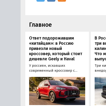
Главное
Ответ подорожавшим
В Ро
«китайцам»: в Россию
три 
привезли новый
калин
кроссовер, который стоит
Что м
дешевле Geely и Haval
выпус
У россиян, искавших
Три к
современный кроссовер с
внедо
богатым оснащением и по
Wall г
доступной цене, теперь есть
калин
еще один вариант с китайского
«Автот
рынка — MG ZS. В Китае он
Tank 4
стоит от 900 000 рублей по
успеш
текущему курсу, а в РФ с учетом
серти
всех расходов за него нужно
Одобр