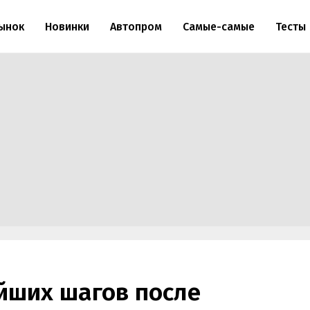
ынок
Новинки
Автопром
Самые-самые
Тесты
йших шагов после