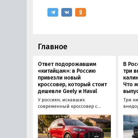
Главное
Ответ подорожавшим
В Ро
«китайцам»: в Россию
три 
привезли новый
калин
кроссовер, который стоит
Что м
дешевле Geely и Haval
выпус
У россиян, искавших
Три к
современный кроссовер с
внедо
богатым оснащением и по
Wall г
доступной цене, теперь есть
калин
еще один вариант с китайского
«Автот
рынка — MG ZS. В Китае он
Tank 4