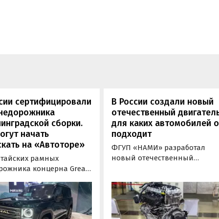
ссии сертифицировали
В России создали новый
внедорожника
отечественный двигатель
инградской сборки.
для каких автомобилей 
огут начать
подходит
кать на «Автоторе»
ФГУП «НАМИ» разработал
новый отечественный
итайских рамных
бензиновый двигатель для
рожника концерна Great
наземного транспорта,
отовы к производству на
получивший индекс 414320.
инградском заводе
Корреспонденту
ор». Речь о Haval H9,
«Автоновостей дня» удалось
00 и Tank 500, которые