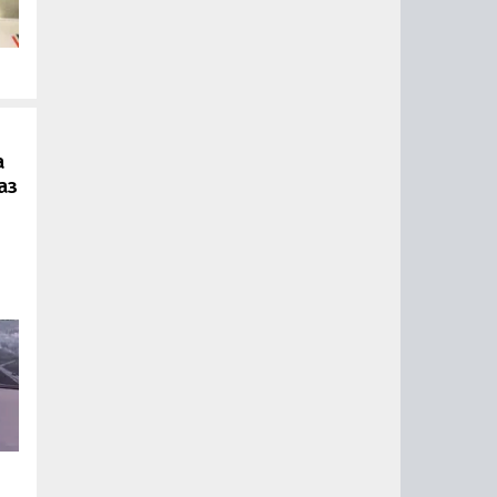
.
а
аз
ии
ый
за
15