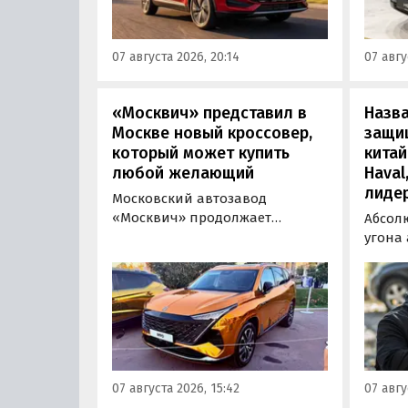
стоит от 900 000 рублей по
успеш
текущему курсу, а в РФ с учетом
серти
всех расходов за него нужно
Одобр
07 августа 2026, 20:14
07 авгу
отдать минимум 1 500 000
трансп
рублей, выяснили
«Автоновости дня».
«Москвич» представил в
Назв
Москве новый кроссовер,
защи
который может купить
китай
любой желающий
Haval
лиде
Московский автозавод
«Москвич» продолжает
Абсол
«промотировать» кроссоверы
угона
новой М-серии, спрос на
сущест
которые сейчас растет. На днях
могут 
на автомобильном фестивале
злоум
«ПроДвижение» на ВДНХ в
всего 
Москве в числе прочих
машин
моделей «Москвича» был
являют
представлен семиместный
сообщ
07 августа 2026, 15:42
07 авгу
кроссовер М90.
учред