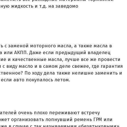
ную жидкость и т.д. на заведомо
ь с заменой моторного масла, а также масла в
ка или АКПП. Даже если предыдущий владелец
жие и качественные масла, лучше все же провести
 с виду масло и в самом деле свежее, где гарантия
ственное? По ходу дела также нелишне заменить и
если авто покупалось летом.
ателей очень плохо переживают встречу
ожет организовать лопнувший ремень ГРМ или
аже в случае с так называемыми «безвтыковыми»