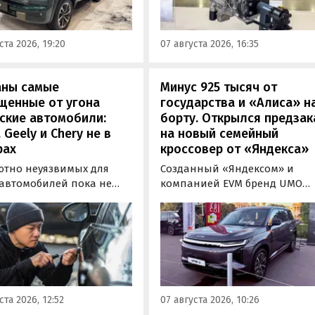
лично ознакомиться с
но прошли
новинкой на выставке
фикацию и получили
«Иннопром» в Екатеринбурге
ения типа
ста 2026, 19:20
07 августа 2026, 16:35
ортного средства (ОТТС).
аны самые
Минус 925 тысяч от
щенные от угона
государства и «Алиса» н
ские автомобили:
борту. Открылся предзак
, Geely и Chery не в
на новый семейный
рах
кроссовер от «Яндекса»
ютно неуязвимых для
Созданный «Яндексом» и
 автомобилей пока не
компанией EVM бренд UMO
вует, но есть те, которые
объявил цены и комплектац
доставить
на свою вторую модель
ышленникам больше
- полноразмерный гибридн
сложностей. Из китайских
кроссовер UMO 8 с полным
 таковыми сегодня
приводом. Его уже можно
ся модели Li и BYD,
заказать в двух версиях: Max 
ил в эфире радио РБК
5 915 000 рублей и Ultra за 6 4
ста 2026, 12:52
07 августа 2026, 10:26
итель федерального
000 рублей без учета