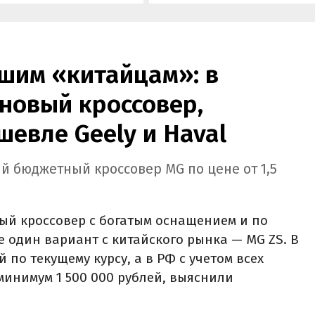
а «Угона.нет» Алексей
госсубсидии в размере 925 00
нов.
рублей.
шим «китайцам»: в
новый кроссовер,
шевле Geely и Haval
й бюджетный кроссовер MG по цене от 1,5
ый кроссовер с богатым оснащением и по
е один вариант с китайского рынка — MG ZS. В
й по текущему курсу, а в РФ с учетом всех
минимум 1 500 000 рублей, выяснили