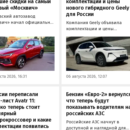
шие скидки на самый
комплектации и цены
вый «Москвич»
нового гибридного Geely
для России
вский автозавод
вич» начал официально
Компания Geely объявила
вать компактный
комплектации и цены
вер «Москвич 3» с
гибридного кроссовера EX5 в
й выгодой в размере 360
новой версии EM-R с силово
ублей. Получить такую
установкой последовательно
у можно при покупке
типа. Автомобиль оснащен
о автомобиля 2025 или
инновационной системой п
ода выпуска в период с 4
названием Electric Motor
августа, сообщили в
Extended Range (EM-R) и може
ста 2026, 16:31
06 августа 2026, 12:07
-службе компании.
заряжаться от 30 до 80% всег
за 20 минут.
сии переписали
Бензин «Евро-2» вернулс
-лист Avatr 11:
что теперь будут
ко теперь стоит
показывать водителям н
лярный
российских АЗС
рокроссовер и какие
Российские АЗС начнут в
лектации появились
доступной и наглядной для