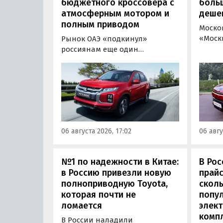
бюджетного кроссовера с
боль
атмосферным мотором и
деше
полным приводом
Моско
«Моск
Рынок ОАЭ «подкинул»
прода
россиянам еще один
кроссо
кроссовер, который годами
прямо
продавался в России
тыс. р
официально. Речь о Mitsubishi
скидк
ASX: у дилеров в Эмиратах он
новог
стоит примерно от 1 600 000
2026 г
рублей по текущему курсу, а у
по 31 
нас с учетом всех расходов
06 августа 2026, 17:02
06 авгу
пресс
цены на него стартуют от 2 251
800 рублей, узнали
«Автоновости дня».
№1 по надежности в Китае:
В Рос
в Россию привезли новую
прайс
полноприводную Toyota,
сколь
которая почти не
попу
ломается
элект
комп
В России наладили