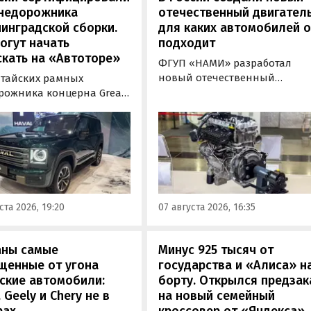
внедорожника
отечественный двигатель
инградской сборки.
для каких автомобилей 
огут начать
подходит
кать на «Автоторе»
ФГУП «НАМИ» разработал
новый отечественный
итайских рамных
бензиновый двигатель для
рожника концерна Great
наземного транспорта,
отовы к производству на
получивший индекс 414320.
инградском заводе
Корреспонденту
ор». Речь о Haval H9,
«Автоновостей дня» удалось
00 и Tank 500, которые
лично ознакомиться с
но прошли
новинкой на выставке
фикацию и получили
«Иннопром» в Екатеринбурге
ения типа
ста 2026, 19:20
07 августа 2026, 16:35
ортного средства (ОТТС).
аны самые
Минус 925 тысяч от
щенные от угона
государства и «Алиса» н
ские автомобили:
борту. Открылся предзак
, Geely и Chery не в
на новый семейный
рах
кроссовер от «Яндекса»