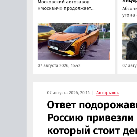
Московский автозавод
«Москвич» продолжает
Абсол
«промотировать» кроссоверы
угона
новой М-серии, спрос на
сущест
которые сейчас растет. На днях
могут 
на автомобильном фестивале
злоум
«ПроДвижение» на ВДНХ в
всего 
Москве в числе прочих
машин
моделей «Москвича» был
являют
представлен семиместный
сообщ
07 августа 2026, 15:42
07 авгу
кроссовер М90.
учред
сервис
Курча
07 августа 2026, 20:14
Авторынок
Ответ подорожав
Россию привезли 
который стоит де