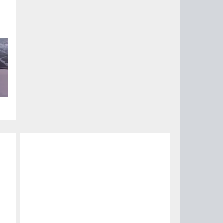
ии
ый
за
15
0