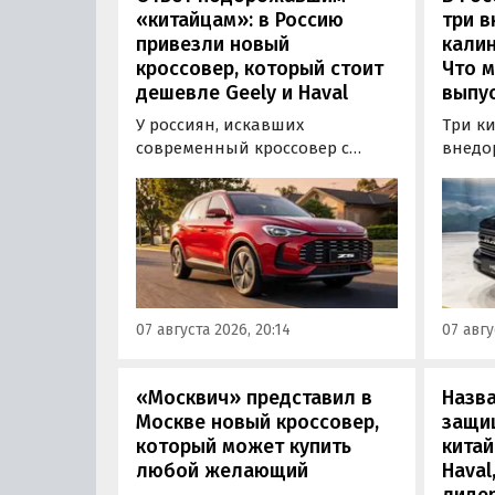
«китайцам»: в Россию
три 
привезли новый
калин
кроссовер, который стоит
Что м
дешевле Geely и Haval
выпус
У россиян, искавших
Три к
современный кроссовер с
внедо
богатым оснащением и по
Wall г
доступной цене, теперь есть
калин
еще один вариант с китайского
«Автот
рынка — MG ZS. В Китае он
Tank 4
стоит от 900 000 рублей по
успеш
текущему курсу, а в РФ с учетом
серти
всех расходов за него нужно
Одобр
07 августа 2026, 20:14
07 авгу
отдать минимум 1 500 000
трансп
рублей, выяснили
«Автоновости дня».
«Москвич» представил в
Назв
Москве новый кроссовер,
защи
который может купить
китай
любой желающий
Haval
лиде