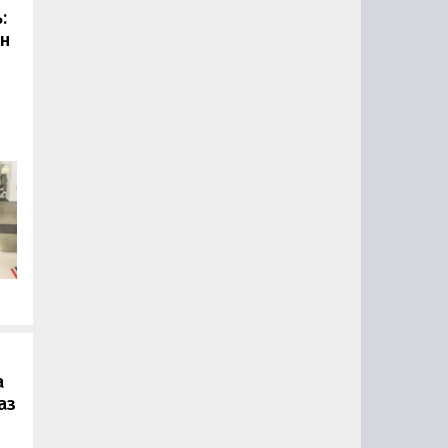
:
он
.
а
аз