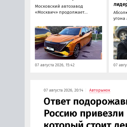
лиде
Московский автозавод
«Москвич» продолжает
Абсол
«промотировать» кроссоверы
угона
новой М-серии, спрос на
сущест
которые сейчас растет. На днях
могут 
на автомобильном фестивале
злоум
«ПроДвижение» на ВДНХ в
всего 
Москве в числе прочих
машин
моделей «Москвича» был
являют
представлен семиместный
сообщ
07 августа 2026, 15:42
07 авгу
кроссовер М90.
учред
сервис
Курча
07 августа 2026, 20:14
Авторынок
Ответ подорожав
Россию привезли 
который стоит де