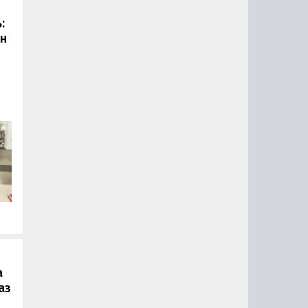
:
он
.
а
аз