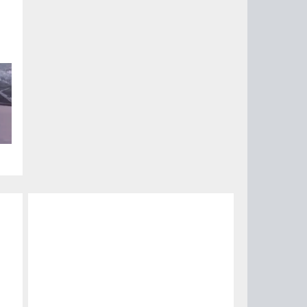
ии
ый
за
15
0