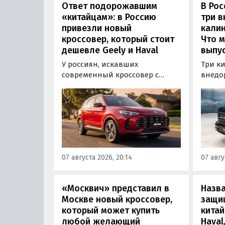
Ответ подорожавшим
В Ро
«китайцам»: в Россию
три 
привезли новый
калин
кроссовер, который стоит
Что м
дешевле Geely и Haval
выпус
У россиян, искавших
Три к
современный кроссовер с
внедо
богатым оснащением и по
Wall г
доступной цене, теперь есть
калин
еще один вариант с китайского
«Автот
рынка — MG ZS. В Китае он
Tank 4
стоит от 900 000 рублей по
успеш
текущему курсу, а в РФ с учетом
серти
всех расходов за него нужно
Одобр
07 августа 2026, 20:14
07 авгу
отдать минимум 1 500 000
трансп
рублей, выяснили
«Автоновости дня».
«Москвич» представил в
Назв
Москве новый кроссовер,
защи
который может купить
китай
любой желающий
Haval