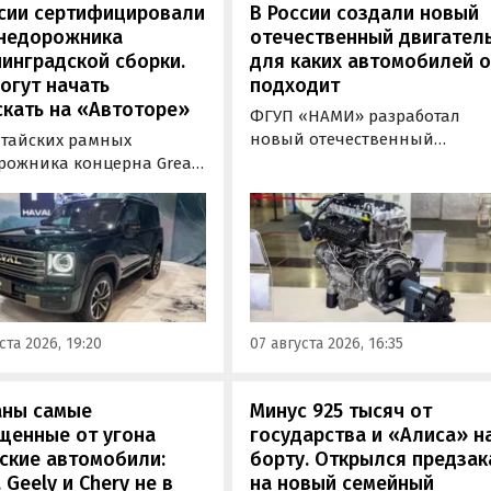
ссии сертифицировали
В России создали новый
внедорожника
отечественный двигатель
инградской сборки.
для каких автомобилей 
огут начать
подходит
кать на «Автоторе»
ФГУП «НАМИ» разработал
новый отечественный
итайских рамных
бензиновый двигатель для
рожника концерна Great
наземного транспорта,
отовы к производству на
получивший индекс 414320.
инградском заводе
Корреспонденту
ор». Речь о Haval H9,
«Автоновостей дня» удалось
00 и Tank 500, которые
лично ознакомиться с
но прошли
новинкой на выставке
фикацию и получили
«Иннопром» в Екатеринбурге
ения типа
ста 2026, 19:20
07 августа 2026, 16:35
ортного средства (ОТТС).
аны самые
Минус 925 тысяч от
щенные от угона
государства и «Алиса» н
ские автомобили:
борту. Открылся предзак
, Geely и Chery не в
на новый семейный