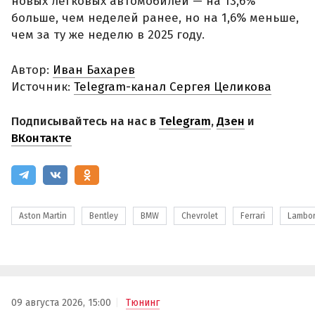
новых легковых автомобилей — на 13,6%
больше, чем неделей ранее, но на 1,6% меньше,
чем за ту же неделю в 2025 году.
Автор:
Иван Бахарев
Источник:
Telegram-канал Сергея Целикова
Подписывайтесь на нас в
Telegram
,
Дзен
и
ВКонтакте
Aston Martin
Bentley
BMW
Chevrolet
Ferrari
Lambor
09 августа 2026, 15:00
Тюнинг