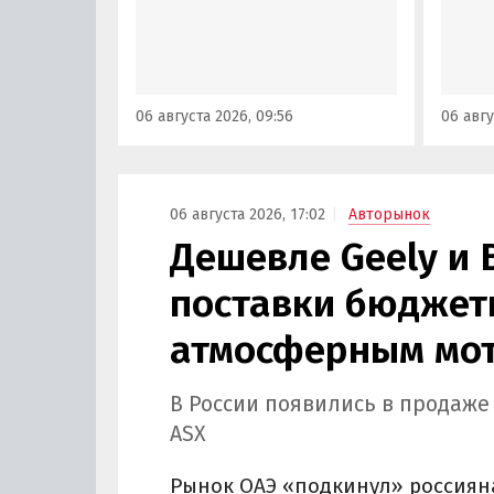
рынка. Там он стоит минимум 2
версия
000 000 рублей по текущему
этим и
курсу, а у нас с учетом всех
исчез
расходов цены на них стартуют
задне
от 3 700 000 рублей, выяснили
а мин
06 августа 2026, 09:56
06 авгу
«Автоновости дня».
выросл
выясн
06 августа 2026, 17:02
Авторынок
Дешевле Geely и 
поставки бюджетн
атмосферным мот
В России появились в продаже
ASX
Рынок ОАЭ «подкинул» россиян