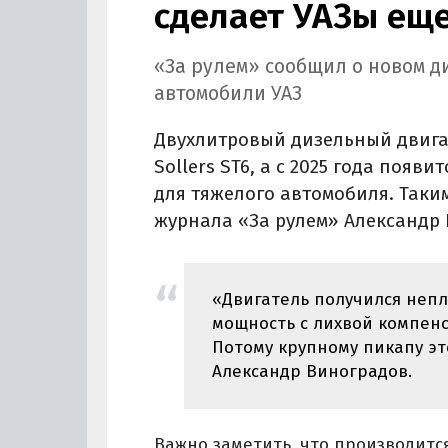
сделает УАЗы ещ
«За рулем» сообщил о новом ди
автомобили УАЗ
Двухлитровый дизельный двигат
Sollers ST6, а с 2025 года появ
для тяжелого автомобиля. Таки
журнала «За рулем» Александр
«Двигатель получился непло
мощность с лихвой компен
Потому крупному пикапу это
Александр Виноградов.
Важно заметить, что производится