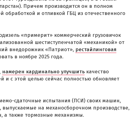
атарстан). Причем производится он в полном
ой обработкой и отливкой ГБЦ из отечественного
бодизель «примерит» коммерческий грузовичок
окализованной шестиступенчатой «механикой» от
ский внедорожник «Патриот»,
рестайлинговая
ать в ноябре 2025 года.
д
намерен кардинально улучшить
качество
ей и с этой целью сейчас полностью обновляет
емо-сдаточные испытания (ПСИ) своих машин,
ы, выпускаемые на механосборочном производстве,
, а также тормозные механизмы.