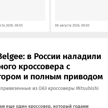
позволит автовладельцам
ми 2026 года. Вместе с
осознанно выбрать топливо
з его прайс-листа
определенного класса — от
ло единственное
«Евро-2» до «Евро-5»,
приводное исполнение,
сообщили в Минэнерго РФ.
имальная цена модели
ста 2026, 06:55
06 августа 2026, 00:03
а на 760 тыс. рублей,
или «Автоновости дня».
Belgee: в России наладили
ого кроссовера с
ором и полным приводом
 привезенные из ОАЭ кроссоверы Mitsubishi
ам еще один кроссовер, который годами