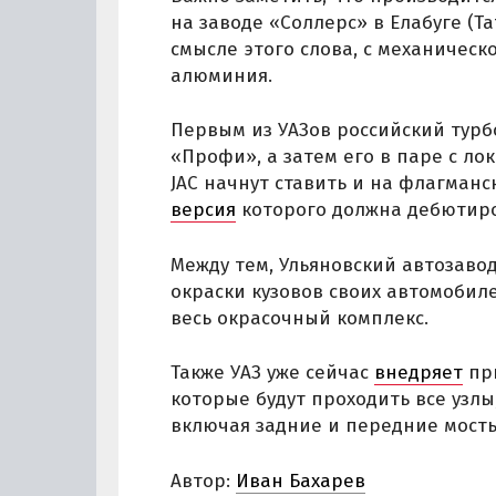
на заводе «Соллерс» в Елабуге (Т
смысле этого слова, с механическ
алюминия.
Первым из УАЗов российский тур
«Профи», а затем его в паре с л
JAC начнут ставить и на флагман
версия
которого должна дебютиров
Между тем, Ульяновский автозаво
окраски кузовов своих автомобил
весь окрасочный комплекс.
Также УАЗ уже сейчас
внедряет
при
которые будут проходить все узл
включая задние и передние мосты
Автор:
Иван Бахарев