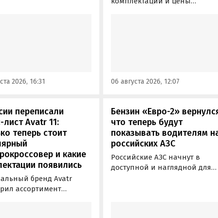
вать компактный
комплектации и цены
вер «Москвич 3» с
гибридного кроссовера EX5 в
й выгодой в размере 360
новой версии EM-R с силово
ублей. Получить такую
установкой последовательно
у можно при покупке
типа. Автомобиль оснащен
о автомобиля 2025 или
инновационной системой п
ода выпуска в период с 4
названием Electric Motor
августа, сообщили в
Extended Range (EM-R) и може
ста 2026, 16:31
06 августа 2026, 12:07
-службе компании.
заряжаться от 30 до 80% всег
за 20 минут.
сии переписали
Бензин «Евро-2» вернулс
-лист Avatr 11:
что теперь будут
ко теперь стоит
показывать водителям н
лярный
российских АЗС
рокроссовер и какие
Российские АЗС начнут в
лектации появились
доступной и наглядной для
водителей форме публикова
альный бренд Avatr
информацию об
рил ассортимент
экологическом классе
ектаций электрического
отпускаемого топлива. Это
вера Avatr 11 в России