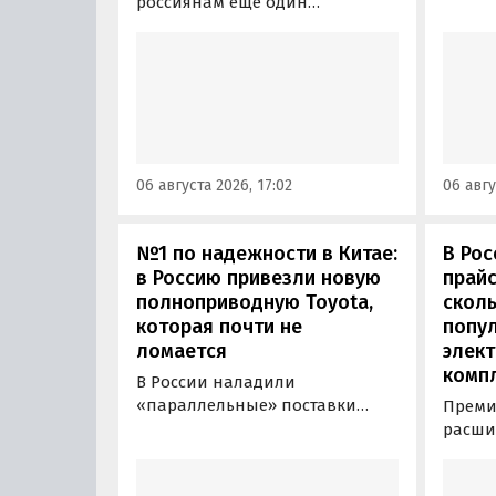
прода
россиянам еще один
кроссо
кроссовер, который годами
прямо
продавался в России
тыс. р
официально. Речь о Mitsubishi
скидк
ASX: у дилеров в Эмиратах он
новог
стоит примерно от 1 600 000
2026 г
рублей по текущему курсу, а у
по 31 
нас с учетом всех расходов
06 августа 2026, 17:02
06 авгу
пресс
цены на него стартуют от 2 251
800 рублей, узнали
«Автоновости дня».
№1 по надежности в Китае:
В Рос
в Россию привезли новую
прайс
полноприводную Toyota,
сколь
которая почти не
попу
ломается
элект
комп
В России наладили
«параллельные» поставки
Преми
нового кроссовера Toyota
расши
Wildlander, который является
компл
копией RAV4 для китайского
кроссо