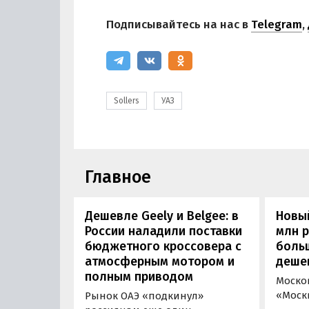
Подписывайтесь на нас в
Telegram
,
Sollers
УАЗ
Главное
Дешевле Geely и Belgee: в
Новый
России наладили поставки
млн 
бюджетного кроссовера с
боль
атмосферным мотором и
деше
полным приводом
Моско
«Моск
Рынок ОАЭ «подкинул»