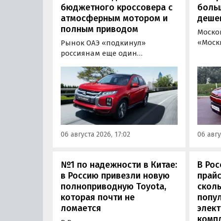
бюджетного кроссовера с
боль
атмосферным мотором и
деше
полным приводом
Моско
«Моск
Рынок ОАЭ «подкинул»
прода
россиянам еще один
кроссо
кроссовер, который годами
прямо
продавался в России
тыс. р
официально. Речь о Mitsubishi
скидк
ASX: у дилеров в Эмиратах он
новог
стоит примерно от 1 600 000
2026 г
рублей по текущему курсу, а у
по 31 
нас с учетом всех расходов
06 августа 2026, 17:02
06 авгу
пресс
цены на него стартуют от 2 251
800 рублей, узнали
«Автоновости дня».
№1 по надежности в Китае:
В Рос
в Россию привезли новую
прайс
полноприводную Toyota,
сколь
которая почти не
попу
ломается
элект
комп