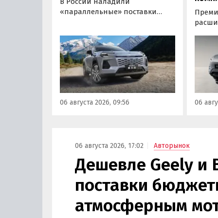
В России наладили
«параллельные» поставки
Преми
нового кроссовера Toyota
расши
Wildlander, который является
компл
копией RAV4 для китайского
кроссо
рынка. Там он стоит минимум 2
версия
000 000 рублей по текущему
этим и
курсу, а у нас с учетом всех
исчез
расходов цены на них стартуют
задне
от 3 700 000 рублей, выяснили
а мин
06 августа 2026, 09:56
06 авгу
«Автоновости дня».
выросл
выясн
06 августа 2026, 17:02
Авторынок
Дешевле Geely и 
поставки бюджетн
атмосферным мот