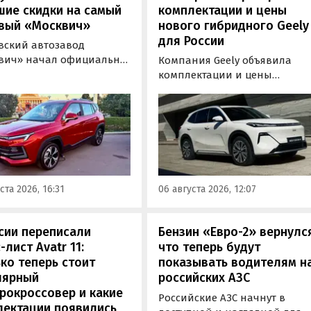
шие скидки на самый
комплектации и цены
вый «Москвич»
нового гибридного Geely
для России
вский автозавод
вич» начал официально
Компания Geely объявила
вать компактный
комплектации и цены
вер «Москвич 3» с
гибридного кроссовера EX5 в
й выгодой в размере 360
новой версии EM-R с силово
ублей. Получить такую
установкой последовательно
у можно при покупке
типа. Автомобиль оснащен
о автомобиля 2025 или
инновационной системой п
ода выпуска в период с 4
названием Electric Motor
августа, сообщили в
Extended Range (EM-R) и може
ста 2026, 16:31
06 августа 2026, 12:07
-службе компании.
заряжаться от 30 до 80% всег
за 20 минут.
сии переписали
Бензин «Евро-2» вернулс
-лист Avatr 11:
что теперь будут
ко теперь стоит
показывать водителям н
лярный
российских АЗС
рокроссовер и какие
Российские АЗС начнут в
лектации появились