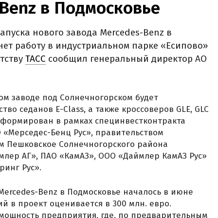
Benz в Подмосковье
запуска нового завода Mercedes-Benz в
нет работу в индустриальном парке «Есипово»
нтству
ТАСС
сообщил генеральный директор АО
ом заводе под Солнечногорском будет
во седанов E-Class, а также кроссоверов GLE, GLC
 сформирован в рамках специнвестконтракта
 «Мерседес-Бенц Рус», правительством
ем Пешковское Солнечногорского района
ймлер АГ», ПАО «КамАЗ», ООО «Даймлер КамАЗ Рус»
инг Рус».
Mercedes-Benz в Подмосковье началось в июне
й в проект оценивается в 300 млн. евро.
мощность предприятия, где, по предварительным