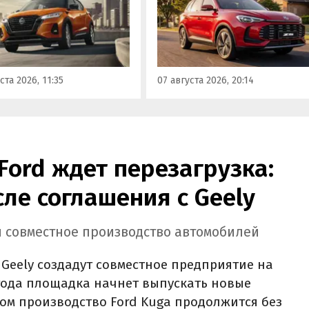
ально продаются в
еще один вариант с китайск
, США, на Ближнем
рынка — MG ZS. В Китае он
ке и в Юго-Восточной
стоит от 900 000 рублей по
В основном к нам
текущему курсу, а в РФ с учет
ают машины китайской
всех расходов за него нужно
ста 2026, 11:35
07 августа 2026, 20:14
, стоящие на одном из
отдать минимум 1 500 000
ифайдов минимум 1 350
рублей, выяснили
блей, узнали
«Автоновости дня».
новости дня».
Ford ждет перезагрузка:
сле соглашения с Geely
ии совместное производство автомобилей
 Geely создадут совместное предприятие на
 года площадка начнет выпускать новые
том производство Ford Kuga продолжится без