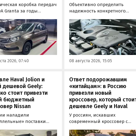
ическая коробка передач
Объективно определить
A Granta за годы
надежность конкретного
водства модели заметно
двигателя бывает непросто,
илась. «АвтоВАЗ»
поскольку его срок службы
зал, что после
прямо зависит от качества
низации трансмиссия
обслуживания и условий
ила тросовый привод,
эксплуатации. Тем не менее
механизм переключения
Autonews составил ТОП-3 сам
ную пару с
надежных бензиновых
ста 2026, 07:40
08 августа 2026, 15:05
аточным числом 3,9
моторов, которые могут не
 3,7.
доставлять проблем
десятилетиями.
ле Haval Jolion и
Ответ подорожавшим
 дешевой Geely:
«китайцам»: в Россию
ко стоит привезти
привезли новый
й бюджетный
кроссовер, который стои
овер Nissan
дешевле Geely и Haval
сии наладили
У россиян, искавших
ллельные» поставки
современный кроссовер с
ктных кроссоверов
богатым оснащением и по
 Kicks, которые
доступной цене, теперь есть