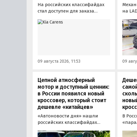
На российских классифайдах
Механ
стал доступен для заказа
на LAD
трехрядный семейный
произ
компактвэн Kia Carens, который
измен
бывает шестиместным или
расска
семиместным. В Россию в
модер
основном привозят
получ
семиместную версию модели: в
иной 
ОАЭ такая стоит от 83 895
и глав
09 августа 2026, 11:53
09 авгу
дирхам (1,88 млн рублей), а у
перед
нас за нее просят минимум 2,36
вместо
млн рублей.
Цепной атмосферный
Дешев
мотор и доступный ценник:
самой
в России появился новый
сколь
кроссовер, который стоит
новы
дешевле «китайцев»
кросс
«Автоновости дня» нашли
В Рос
российских классифайдах
«пара
штучные предложения о
компа
поставке нового Kia Sonet. Это
Nissan