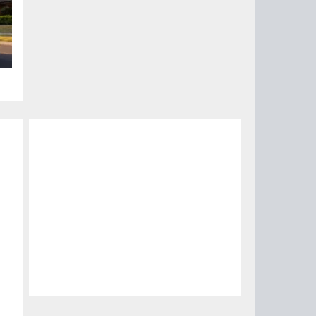
ого
ом