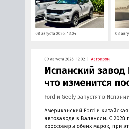
кроссовер компактнее Seltos, а
офици
возят его к нам в основном из
Китае
Китая, предлагая автомобили
Восто
уже с доставкой, растаможкой и
Азии. 
всеми документами для
попад
08 августа 2026, 13:04
08 авгу
постановки на учет в ГАИ.
сборки
класс
000 ру
«Авто
09 августа 2026, 12:02
Автопром
Испанский завод 
что изменится по
Ford и Geely запустят в Испан
Американский Ford и китайская
автозаводе в Валенсии. С 2028
кроссоверы обеих марок, при э