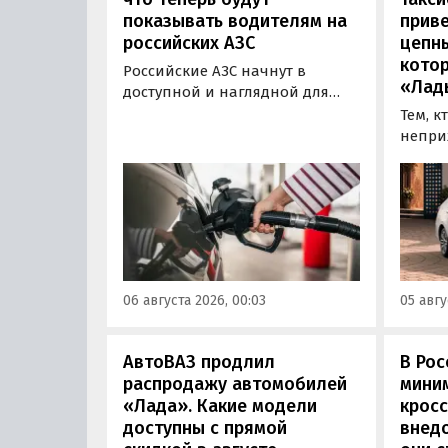
показывать водителям на
приве
российских АЗС
цепн
кото
Российские АЗС начнут в
«Лад
доступной и наглядной для
водителей форме публиковать
Тем, к
информацию об
непри
экологическом классе
автом
отпускаемого топлива. Это
может
позволит автовладельцам
азиатс
осознанно выбрать топливо
Mitsub
определенного класса — от
он сто
«Евро-2» до «Евро-5»,
текуще
сообщили в Минэнерго РФ.
Екатер
06 августа 2026, 00:03
05 авгу
600 00
«Авто
АвтоВАЗ продлил
В Рос
распродажу автомобилей
мини
«Лада». Какие модели
кросс
доступны с прямой
внедо