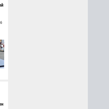
ый
об
а
а
лн