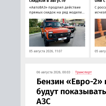
скидкой в августе
они с
«АвтоВАЗ» продлил действие
С росс
прямых скидок на ряд моделей
исчез
LADA в комплектациях 2024 и
листы
2025 годов выпуска до 31
F7 и 
августа 2026 года. При их
2025 г
покупке можно сэкономить от
миним
20 000 до 100 000 рублей,
моделе
выяснили «Автоновости дня» в
100 ты
ходе регулярного мониторинга
узнали
05 августа 2026, 11:07
05 авгу
прайс-листов LADA.
монит
дня».
06 августа 2026, 00:03
Транспорт
Бензин «Евро-2» 
будут показывать
АЗС