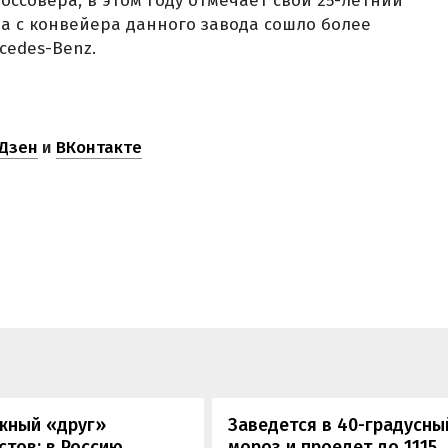
ссовера, в этом году отмечает свой 25-летний
да с конвейера данного завода сошло более
cedes-Benz.
Дзен
и
ВКонтакте
жный «друг»
Заведется в 40-градусны
стов: в Россию
мороз и проедет до 1115