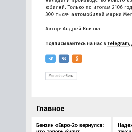
наладили производство нового кро
юбилей. Только по итогам 2106 го
300 тысяч автомобилей марки Mer
Автор: Андрей Квитка
Подписывайтесь на нас в
Telegram
,
Mercedes-Benz
Главное
Бензин «Евро-2» вернулся:
Наде
что теперь будут
такси