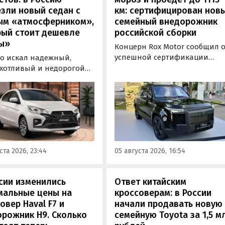
зли новый седан с
км: сертифицирован нов
ым «атмосферником»,
семейный внедорожник
рый стоит дешевле
российской сборки
ы»
Концерн Rox Motor сообщил 
успешной сертификации
то искал надежный,
премиального внедорожник
хотливый и недорогой
Rox 01 российской сборки.
обиль «на каждый день»,
Модель получила Одобрение
 подойти популярный у
типа транспортного средств
ких таксистов седан
(ОТТС), позволяющее
ishi Attrage. В Таиланде
выпускаться на
ит от 1 380 000 рублей по
калининградском заводе
му курсу, а «частник» из
«Автотор» с российским VIN-
инбурга просит за него 1
ста 2026, 23:44
05 августа 2026, 16:54
номером.
0 рублей, узнали
новости дня».
сии изменились
Ответ китайским
мальные цены на
кроссоверам: в России
овер Haval F7 и
начали продавать новую
рожник H9. Сколько
семейную Toyota за 1,5 м