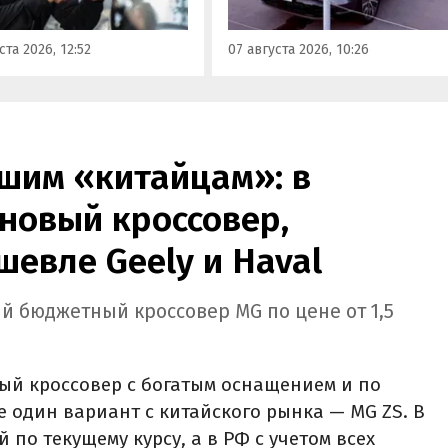
ся модели Li и BYD,
заказать в двух версиях: Max 
ил в эфире радио РБК
5 915 000 рублей и Ultra за 6 4
ста 2026, 12:52
07 августа 2026, 10:26
итель федерального
000 рублей без учета
а «Угона.нет» Алексей
госсубсидии в размере 925 00
нов.
рублей.
шим «китайцам»: в
новый кроссовер,
шевле Geely и Haval
й бюджетный кроссовер MG по цене от 1,5
ый кроссовер с богатым оснащением и по
е один вариант с китайского рынка — MG ZS. В
й по текущему курсу, а в РФ с учетом всех