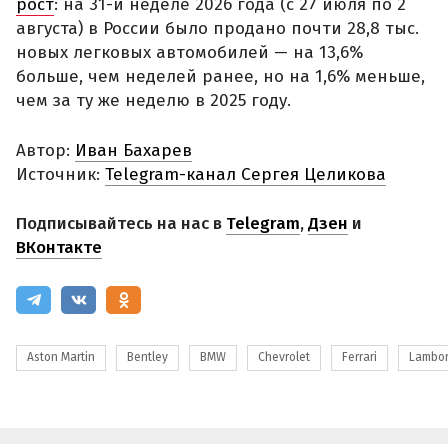
рост
: на 31-й неделе 2026 года (с 27 июля по 2
августа) в России было продано почти 28,8 тыс.
новых легковых автомобилей — на 13,6%
больше, чем неделей ранее, но на 1,6% меньше,
чем за ту же неделю в 2025 году.
Автор:
Иван Бахарев
Источник:
Telegram-канал Сергея Целикова
Подписывайтесь на нас в
Telegram
,
Дзен
и
ВКонтакте
Aston Martin
Bentley
BMW
Chevrolet
Ferrari
Lambor