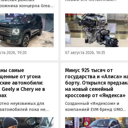
бензиновый двигатель для
рожника концерна Great
наземного транспорта,
отовы к производству на
получивший индекс 414320.
инградском заводе
Корреспонденту
ор». Речь о Haval H9,
«Автоновостей дня» удалось
00 и Tank 500, которые
лично ознакомиться с
но прошли
новинкой на выставке
фикацию и получили
«Иннопром» в Екатеринбурге
ения типа
ста 2026, 19:20
07 августа 2026, 16:35
ортного средства (ОТТС).
аны самые
Минус 925 тысяч от
щенные от угона
государства и «Алиса» н
ские автомобили:
борту. Открылся предзак
, Geely и Chery не в
на новый семейный
рах
кроссовер от «Яндекса»
ютно неуязвимых для
Созданный «Яндексом» и
 автомобилей пока не
компанией EVM бренд UMO
вует, но есть те, которые
объявил цены и комплектац
доставить
на свою вторую модель
ышленникам больше
- полноразмерный гибридн