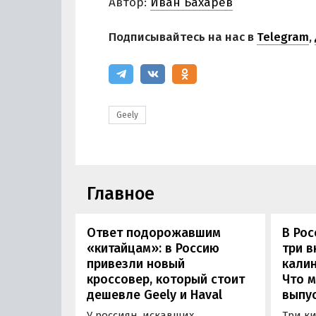
Автор:
Иван Бахарев
Подписывайтесь на нас в
Telegram
,
Geely
Главное
Ответ подорожавшим
В Ро
«китайцам»: в Россию
три 
привезли новый
калин
кроссовер, который стоит
Что м
дешевле Geely и Haval
выпус
У россиян, искавших
Три к