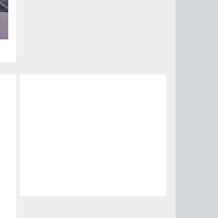
за
15
0