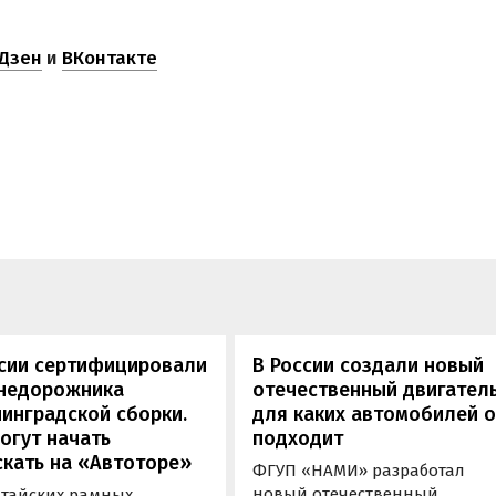
Дзен
и
ВКонтакте
ссии сертифицировали
В России создали новый
внедорожника
отечественный двигатель
инградской сборки.
для каких автомобилей 
огут начать
подходит
кать на «Автоторе»
ФГУП «НАМИ» разработал
новый отечественный
итайских рамных