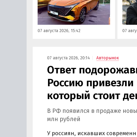
«ПроДвижение» на ВДНХ в
всего 
Москве в числе прочих
машин
моделей «Москвича» был
являют
представлен семиместный
сообщ
07 августа 2026, 15:42
07 авгу
кроссовер М90.
учред
сервис
Курча
07 августа 2026, 20:14
Авторынок
Ответ подорожав
Россию привезли 
который стоит де
В РФ появился в продаже новы
млн рублей
У россиян, искавших современн