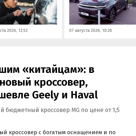
сложностей. Из китайских
кроссовер UMO 8 с полным
 таковыми сегодня
приводом. Его уже можно
ся модели Li и BYD,
заказать в двух версиях: Max 
ил в эфире радио РБК
5 915 000 рублей и Ultra за 6 4
ста 2026, 12:52
07 августа 2026, 10:26
итель федерального
000 рублей без учета
а «Угона.нет» Алексей
госсубсидии в размере 925 00
нов.
рублей.
шим «китайцам»: в
новый кроссовер,
шевле Geely и Haval
й бюджетный кроссовер MG по цене от 1,5
ый кроссовер с богатым оснащением и по