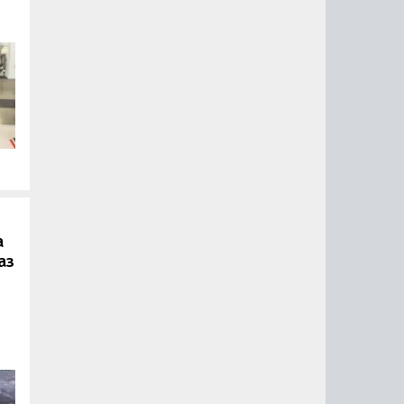
.
а
аз
ии
ый