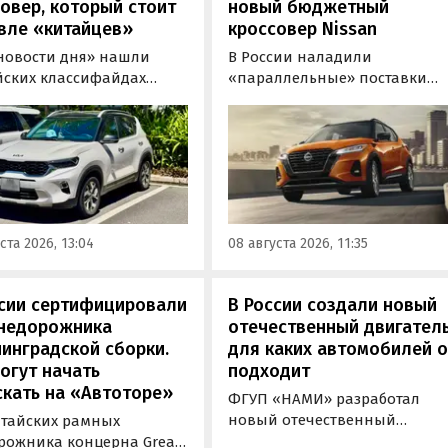
овер, который стоит
новый бюджетный
вле «китайцев»
кроссовер Nissan
новости дня» нашли
В России наладили
йских классифайдах
«параллельные» поставки
ые предложения о
компактных кроссоверов
ке нового Kia Sonet. Это
Nissan Kicks, которые
вер компактнее Seltos, а
официально продаются в
его к нам в основном из
Китае, США, на Ближнем
, предлагая автомобили
Востоке и в Юго-Восточной
доставкой, растаможкой и
Азии. В основном к нам
 документами для
попадают машины китайско
ста 2026, 13:04
08 августа 2026, 11:35
овки на учет в ГАИ.
сборки, стоящие на одном из
классифайдов минимум 1 350
000 рублей, узнали
ссии сертифицировали
В России создали новый
«Автоновости дня».
внедорожника
отечественный двигатель
инградской сборки.
для каких автомобилей 
огут начать
подходит
кать на «Автоторе»
ФГУП «НАМИ» разработал
новый отечественный
итайских рамных
бензиновый двигатель для
рожника концерна Great