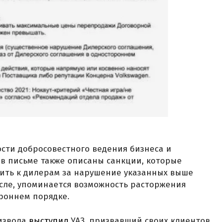
сти добросовестного ведения бизнеса и
 в письме также описаны санкции, которые
ить к дилерам за нарушение указанных выше
исле, упоминается возможность расторжения
роннем порядке.
оизвола
выступил
УАЗ, призвавший своих клиентов