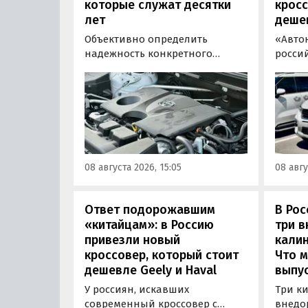
которые служат десятки
кросс
лет
деше
Объективно определить
«Авто
надежность конкретного
росси
двигателя бывает непросто,
штучн
поскольку его срок службы
постав
прямо зависит от качества
кроссо
обслуживания и условий
возят 
эксплуатации. Тем не менее
Китая
Autonews составил ТОП-3 самых
уже с 
надежных бензиновых
всеми
08 августа 2026, 15:05
08 авгу
моторов, которые могут не
постан
доставлять проблем
десятилетиями.
Ответ подорожавшим
В Ро
«китайцам»: в Россию
три 
привезли новый
калин
кроссовер, который стоит
Что м
дешевле Geely и Haval
выпус
У россиян, искавших
Три к
современный кроссовер с
внедо