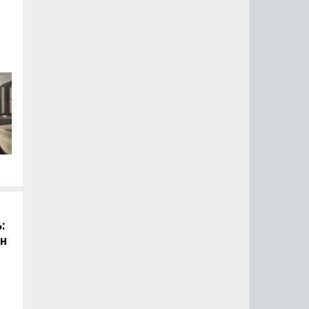
й
:
он