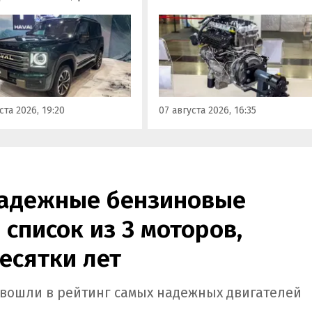
наземного транспорта,
отовы к производству на
получивший индекс 414320.
инградском заводе
Корреспонденту
ор». Речь о Haval H9,
«Автоновостей дня» удалось
00 и Tank 500, которые
лично ознакомиться с
но прошли
новинкой на выставке
фикацию и получили
«Иннопром» в Екатеринбурге
ения типа
ста 2026, 19:20
07 августа 2026, 16:35
ортного средства (ОТТС).
надежные бензиновые
 список из 3 моторов,
есятки лет
b вошли в рейтинг самых надежных двигателей