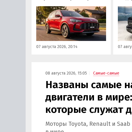
богатым оснащением и по
Wall г
доступной цене, теперь есть
калин
еще один вариант с китайского
«Автот
рынка — MG ZS. В Китае он
Tank 4
стоит от 900 000 рублей по
успеш
текущему курсу, а в РФ с учетом
серти
всех расходов за него нужно
Одобр
07 августа 2026, 20:14
07 авгу
отдать минимум 1 500 000
трансп
рублей, выяснили
«Автоновости дня».
08 августа 2026, 15:05
Самые-самые
Названы самые 
двигатели в мире:
которые служат д
Моторы Toyota, Renault и Saa
в мире