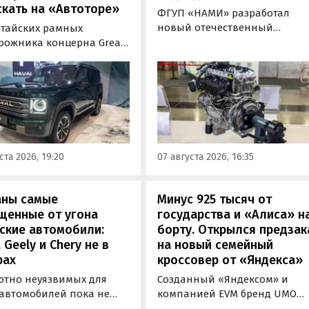
кать на «Автоторе»
ФГУП «НАМИ» разработал
новый отечественный
итайских рамных
бензиновый двигатель для
рожника концерна Great
наземного транспорта,
отовы к производству на
получивший индекс 414320.
инградском заводе
Корреспонденту
ор». Речь о Haval H9,
«Автоновостей дня» удалось
00 и Tank 500, которые
лично ознакомиться с
но прошли
новинкой на выставке
фикацию и получили
«Иннопром» в Екатеринбурге
ения типа
ста 2026, 19:20
07 августа 2026, 16:35
ортного средства (ОТТС).
аны самые
Минус 925 тысяч от
щенные от угона
государства и «Алиса» н
ские автомобили:
борту. Открылся предзак
, Geely и Chery не в
на новый семейный
рах
кроссовер от «Яндекса»
ютно неуязвимых для
Созданный «Яндексом» и
 автомобилей пока не
компанией EVM бренд UMO
вует, но есть те, которые
объявил цены и комплектац