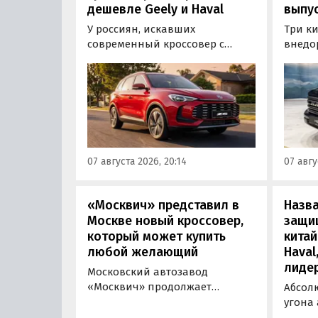
дешевле Geely и Haval
выпус
У россиян, искавших
Три к
современный кроссовер с
внедо
богатым оснащением и по
Wall г
доступной цене, теперь есть
калин
еще один вариант с китайского
«Автот
рынка — MG ZS. В Китае он
Tank 4
стоит от 900 000 рублей по
успеш
текущему курсу, а в РФ с учетом
серти
всех расходов за него нужно
Одобр
07 августа 2026, 20:14
07 авгу
отдать минимум 1 500 000
трансп
рублей, выяснили
«Автоновости дня».
«Москвич» представил в
Назв
Москве новый кроссовер,
защи
который может купить
китай
любой желающий
Haval
лиде
Московский автозавод
«Москвич» продолжает
Абсол
«промотировать» кроссоверы
угона
новой М-серии, спрос на
сущест