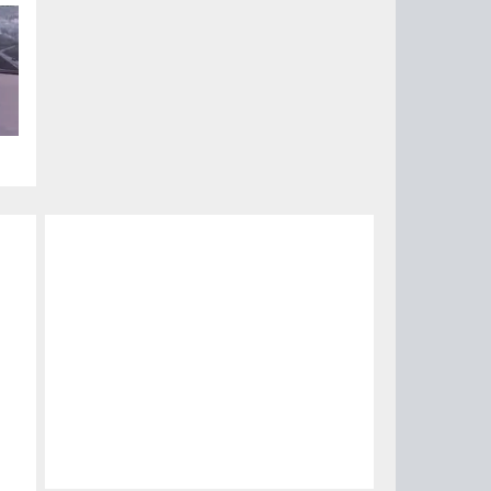
ый
за
15
0