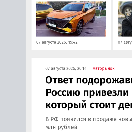
которые сейчас растет. На днях
могут 
на автомобильном фестивале
злоум
«ПроДвижение» на ВДНХ в
всего 
Москве в числе прочих
машин
моделей «Москвича» был
являют
представлен семиместный
сообщ
07 августа 2026, 15:42
07 авгу
кроссовер М90.
учред
сервис
Курча
07 августа 2026, 20:14
Авторынок
Ответ подорожав
Россию привезли 
который стоит де
В РФ появился в продаже новы
млн рублей