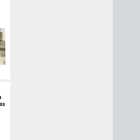
.
а
аз
ии