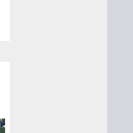
,
ы
ях
е