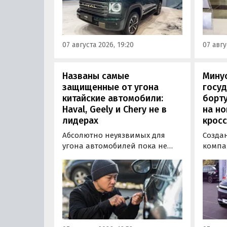
«Авто
Tank 400 и Tank 500, которые
лично
успешно прошли
новин
сертификацию и получили
«Инно
Одобрения типа
07 августа 2026, 19:20
07 авгу
транспортного средства (ОТТС).
Названы самые
Минус
защищенные от угона
госуд
китайские автомобили:
борту
Haval, Geely и Chery не в
на н
лидерах
кросс
Абсолютно неуязвимых для
Созда
угона автомобилей пока не
компа
существует, но есть те, которые
объяв
могут доставить
на св
злоумышленникам больше
- пол
всего сложностей. Из китайских
кросс
машин таковыми сегодня
приво
являются модели Li и BYD,
заказа
сообщил в эфире радио РБК
5 915 