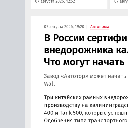
07 августа 2026, 12:52
07 авгу
учредитель федерального
000 ру
сервиса «Угона.нет» Алексей
госсуб
Курчанов.
рублей
07 августа 2026, 19:20
Автопром
В России сертиф
внедорожника ка
Что могут начать
Завод «Автотор» может начать
Wall
Три китайских рамных внедорож
производству на калининградско
400 и Tank 500, которые успе
Одобрения типа транспортного 