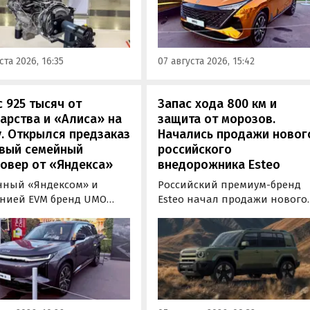
новостей дня» удалось
«ПроДвижение» на ВДНХ в
 ознакомиться с
Москве в числе прочих
кой на выставке
моделей «Москвича» был
пром» в Екатеринбурге.
представлен семиместный
ста 2026, 16:35
07 августа 2026, 15:42
кроссовер М90.
 925 тысяч от
Запас хода 800 км и
арства и «Алиса» на
защита от морозов.
. Открылся предзаказ
Начались продажи новог
овый семейный
российского
овер от «Яндекса»
внедорожника Esteo
нный «Яндексом» и
Российский премиум-бренд
нией EVM бренд UMO
Esteo начал продажи нового
ил цены и комплектации
гибридного внедорожника V2
ою вторую модель
Модель, оснащенная силово
норазмерный гибридный
установкой последовательно
овер UMO 8 с полным
типа, уже доступна для
дом. Его уже можно
покупки в официальных
ть в двух версиях: Max за
дилерских центрах Esteo и
000 рублей и Ultra за 6 415
через цифровые сервисы