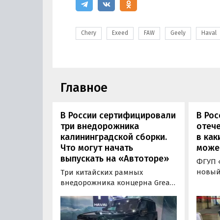
Chery
Exeed
FAW
Geely
Haval
Главное
В России сертифицировали
В Рос
три внедорожника
отече
калининградской сборки.
в как
Что могут начать
може
выпускать на «Автоторе»
ФГУП 
новый
Три китайских рамных
бензи
внедорожника концерна Great
назем
Wall готовы к производству на
получ
калининградском заводе
Корре
«Автотор». Речь о Haval H9,