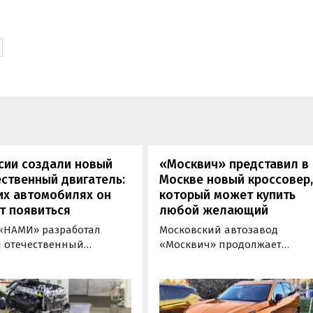
сии создали новый
«Москвич» представил в
ственный двигатель:
Москве новый кроссовер
их автомобилях он
который может купить
т появиться
любой желающий
«НАМИ» разработал
Московский автозавод
 отечественный
«Москвич» продолжает
новый двигатель для
«промотировать» кроссовер
ного транспорта,
новой М-серии, спрос на
ивший индекс 414320.
которые сейчас растет. На дн
спонденту
на автомобильном фестивал