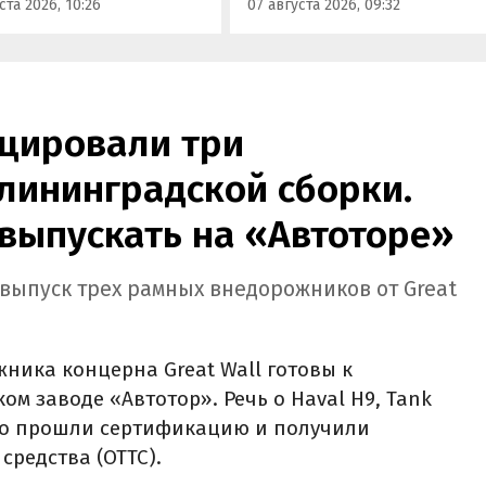
ста 2026, 10:26
07 августа 2026, 09:32
блей без учета
бренда, сообщили
сидии в размере 925 000
«Автоновостям дня» в его
.
пресс-службе.
ицировали три
лининградской сборки.
 выпускать на «Автоторе»
 выпуск трех рамных внедорожников от Great
ника концерна Great Wall готовы к
м заводе «Автотор». Речь о Haval H9, Tank
шно прошли сертификацию и получили
средства (ОТТС).