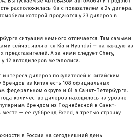
ADA. Выпускаемые АвтоВАЗом автомобили продают
сте расположилась Kia с показателем в 24 дилера.
втомобили которой продаются у 23 дилеров в
ербурге ситуация немного отличается. Там самыми
ми сейчас являются Kia и Hyundai — на каждую из
 представителей. А за ними следует Chery,
у 12 автодилеров мегаполиса.
 интереса дилеров покупателей к китайским
 брендов из Китая есть 108 официальных
м федеральном округе и 61 в Санкт-Петербурге.
 года количество дилеров находилось на уровне
опулярным брендом из Поднебесной в Санкт-
 месте — ее суббренд Exeed, а третью строчку
ожности в России на сегодняшний день