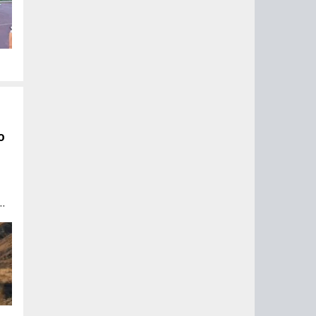
о
7.
й
го