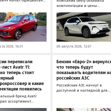
вич» начал официально
Компания Geely объявила
вать компактный
комплектации и цены
вер «Москвич 3» с
гибридного кроссовера EX5 в
й выгодой в размере 360
новой версии EM-R с силово
ублей. Получить такую
установкой последовательно
у можно при покупке
типа. Автомобиль оснащен
о автомобиля 2025 или
инновационной системой п
ода выпуска в период с 4
названием Electric Motor
августа, сообщили в
Extended Range (EM-R) и може
ста 2026, 16:31
06 августа 2026, 12:07
-службе компании.
заряжаться от 30 до 80% всег
за 20 минут.
сии переписали
Бензин «Евро-2» вернулс
-лист Avatr 11:
что теперь будут
ко теперь стоит
показывать водителям н
лярный
российских АЗС
рокроссовер и какие
Российские АЗС начнут в
лектации появились
доступной и наглядной для
водителей форме публикова
альный бренд Avatr
информацию об
рил ассортимент
экологическом классе
ектаций электрического