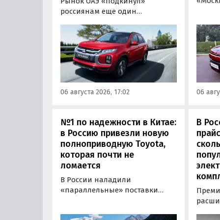
«Моск
Рынок ОАЭ «подкинул»
прода
россиянам еще один
кроссо
кроссовер, который годами
прямо
продавался в России
тыс. р
официально. Речь о Mitsubishi
скидк
ASX: у дилеров в Эмиратах он
новог
стоит примерно от 1 600 000
2026 г
рублей по текущему курсу, а у
по 31 
нас с учетом всех расходов
06 августа 2026, 17:02
06 авгу
пресс
цены на него стартуют от 2 251
800 рублей, узнали
«Автоновости дня».
№1 по надежности в Китае:
В Рос
в Россию привезли новую
прайс
полноприводную Toyota,
сколь
которая почти не
попу
ломается
элект
комп
В России наладили
«параллельные» поставки
Преми
нового кроссовера Toyota
расши
Wildlander, который является
компл