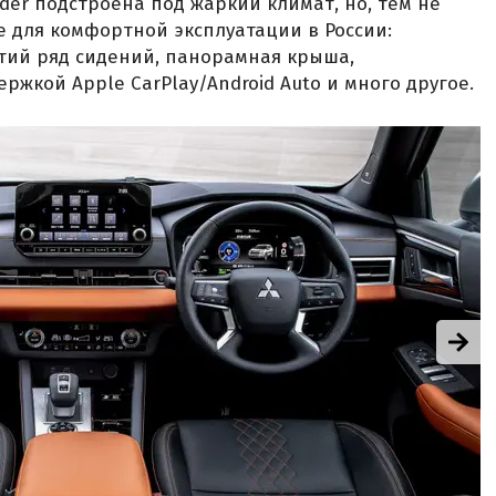
der подстроена под жаркий климат, но, тем не
е для комфортной эксплуатации в России:
тий ряд сидений, панорамная крыша,
ржкой Apple CarPlay/Android Auto и много другое.