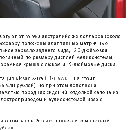
стартуют от 49 990 австралийских долларов (около
 кроссоверу положены адаптивные матричные
ьное зеркало заднего вида, 12,3-дюймовая
логичный по размеру дисплей медиасистемы,
норамная крыша с люком и 19-дюймовые диски.
ция Nissan X-Trail Ti-L 4WD. Она стоит
,25 млн рублей), но при этом дополнена
 памятью передних сидений, отделкой салона из
электроприводом и аудиосистемой Bose с
ли
о том, что в Россию привезли компактный
рублей.