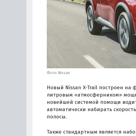
Фото Nissan
Новый Nissan X-Trail построен на
литровым «атмосферником» мощнос
новейшей системой помощи водите
автоматически набирать скорость
полосы.
Также стандартным является набор