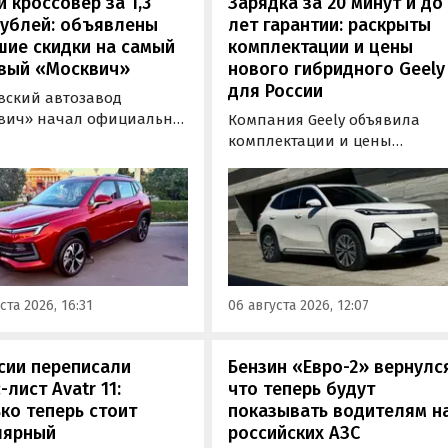
 кроссовер за 1,3
Зарядка за 20 минут и до
рублей: объявлены
лет гарантии: раскрыты
шие скидки на самый
комплектации и цены
вый «Москвич»
нового гибридного Geely
для России
вский автозавод
вич» начал официально
Компания Geely объявила
вать компактный
комплектации и цены
вер «Москвич 3» с
гибридного кроссовера EX5 в
й выгодой в размере 360
новой версии EM-R с силово
ублей. Получить такую
установкой последовательно
у можно при покупке
типа. Автомобиль оснащен
о автомобиля 2025 или
инновационной системой п
ода выпуска в период с 4
названием Electric Motor
августа, сообщили в
Extended Range (EM-R) и може
ста 2026, 16:31
06 августа 2026, 12:07
-службе компании.
заряжаться от 30 до 80% всег
за 20 минут.
сии переписали
Бензин «Евро-2» вернулс
-лист Avatr 11:
что теперь будут
ко теперь стоит
показывать водителям н
лярный
российских АЗС