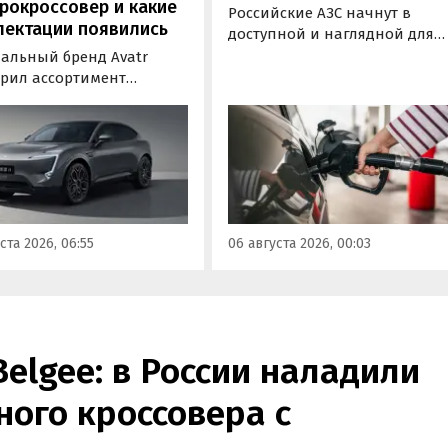
рокроссовер и какие
Российские АЗС начнут в
лектации появились
доступной и наглядной для
водителей форме публикова
альный бренд Avatr
информацию об
рил ассортимент
экологическом классе
ектаций электрического
отпускаемого топлива. Это
вера Avatr 11 в России
позволит автовладельцам
ми 2026 года. Вместе с
осознанно выбрать топливо
з его прайс-листа
определенного класса — от
ло единственное
«Евро-2» до «Евро-5»,
приводное исполнение,
сообщили в Минэнерго РФ.
имальная цена модели
ста 2026, 06:55
06 августа 2026, 00:03
а на 760 тыс. рублей,
или «Автоновости дня».
Belgee: в России наладили
ого кроссовера с