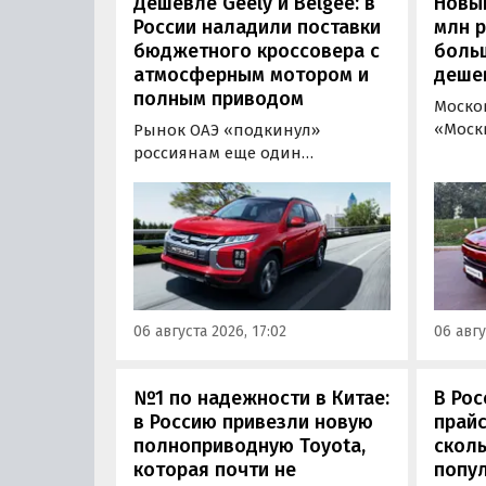
Дешевле Geely и Belgee: в
Новый
России наладили поставки
млн 
бюджетного кроссовера с
боль
атмосферным мотором и
деше
полным приводом
Моско
«Моск
Рынок ОАЭ «подкинул»
прода
россиянам еще один
кроссо
кроссовер, который годами
прямо
продавался в России
тыс. р
официально. Речь о Mitsubishi
скидк
ASX: у дилеров в Эмиратах он
новог
стоит примерно от 1 600 000
2026 г
рублей по текущему курсу, а у
по 31 
нас с учетом всех расходов
06 августа 2026, 17:02
06 авгу
пресс
цены на него стартуют от 2 251
800 рублей, узнали
«Автоновости дня».
№1 по надежности в Китае:
В Рос
в Россию привезли новую
прайс
полноприводную Toyota,
сколь
которая почти не
попу