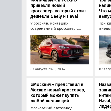
привезли новый
калин
кроссовер, который стоит
Что м
дешевле Geely и Haval
выпус
У россиян, искавших
Три к
современный кроссовер с
внедо
богатым оснащением и по
Wall г
доступной цене, теперь есть
калин
еще один вариант с китайского
«Автот
рынка — MG ZS. В Китае он
Tank 4
стоит от 900 000 рублей по
успеш
текущему курсу, а в РФ с учетом
серти
всех расходов за него нужно
Одобр
07 августа 2026, 20:14
07 авгу
отдать минимум 1 500 000
трансп
рублей, выяснили
«Автоновости дня».
«Москвич» представил в
Назв
Москве новый кроссовер,
защи
который может купить
китай
любой желающий
Haval
лиде
Московский автозавод