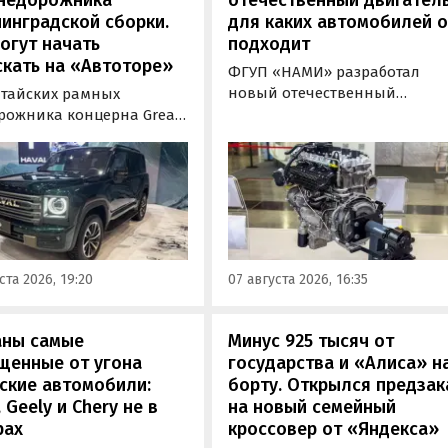
инградской сборки.
для каких автомобилей 
огут начать
подходит
кать на «Автоторе»
ФГУП «НАМИ» разработал
новый отечественный
итайских рамных
бензиновый двигатель для
рожника концерна Great
наземного транспорта,
отовы к производству на
получивший индекс 414320.
инградском заводе
Корреспонденту
ор». Речь о Haval H9,
«Автоновостей дня» удалось
00 и Tank 500, которые
лично ознакомиться с
но прошли
новинкой на выставке
фикацию и получили
«Иннопром» в Екатеринбурге
ения типа
ста 2026, 19:20
07 августа 2026, 16:35
ортного средства (ОТТС).
аны самые
Минус 925 тысяч от
щенные от угона
государства и «Алиса» н
ские автомобили:
борту. Открылся предзак
, Geely и Chery не в
на новый семейный
рах
кроссовер от «Яндекса»