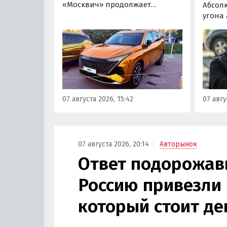
«Москвич» продолжает
Абсол
«промотировать» кроссоверы
угона
новой М-серии, спрос на
сущест
которые сейчас растет. На днях
могут 
на автомобильном фестивале
злоум
«ПроДвижение» на ВДНХ в
всего 
Москве в числе прочих
машин
моделей «Москвича» был
являют
представлен семиместный
сообщ
07 августа 2026, 15:42
07 авгу
кроссовер М90.
учред
сервис
Курча
07 августа 2026, 20:14
Авторынок
Ответ подорожав
Россию привезли 
который стоит де