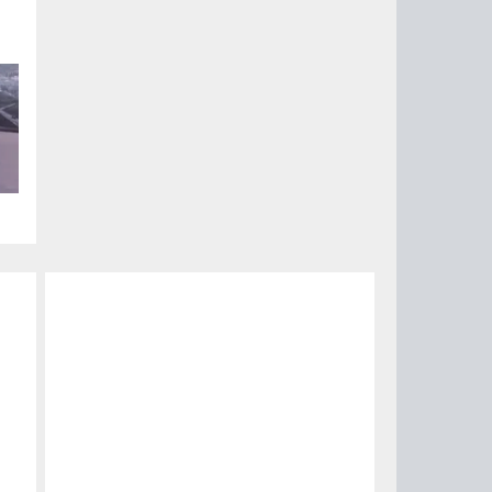
ии
ый
за
15
0