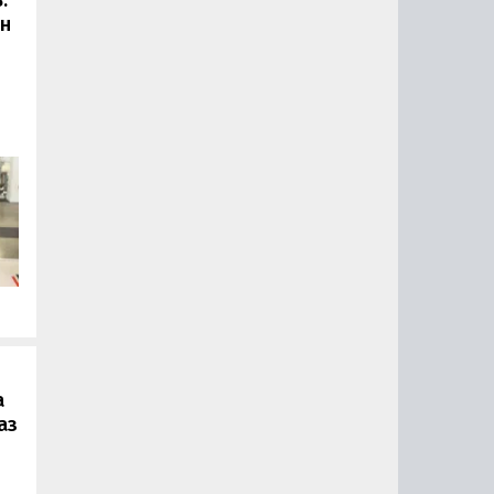
он
.
а
аз