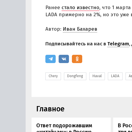
Ранее
стало известно
, что 1 март
LADA примерно на 2%, но это уже 
Автор:
Иван Бахарев
Подписывайтесь на нас в
Telegram
,
Chery
Dongfeng
Haval
LADA
А
Главное
Ответ подорожавшим
В Ро
«китайцам»: в Россию
три 