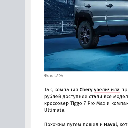
Фото LADA
Так, компания
Chery
увеличила
пря
рублей доступнее стали все моде
кроссовер Tiggo 7 Pro Max и компа
Ultimate.
Похожим путем пошел и
Haval
, ко