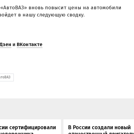
а «АвтоВАЗ» вновь повысит цены на автомобили
войдет в нашу следующую сводку.
Дзен
и
ВКонтакте
втоВАЗ
ссии сертифицировали
В России создали новый
внедорожника
отечественный двигатель