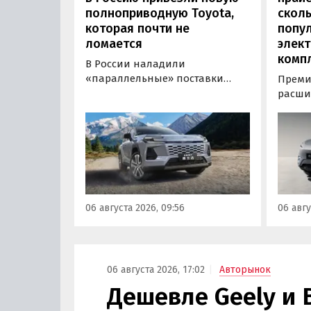
полноприводную Toyota,
сколь
которая почти не
попу
ломается
элект
комп
В России наладили
«параллельные» поставки
Преми
нового кроссовера Toyota
расши
Wildlander, который является
компл
копией RAV4 для китайского
кроссо
рынка. Там он стоит минимум 2
версия
000 000 рублей по текущему
этим и
курсу, а у нас с учетом всех
исчез
расходов цены на них стартуют
задне
от 3 700 000 рублей, выяснили
а мин
06 августа 2026, 09:56
06 авгу
«Автоновости дня».
выросл
выясн
06 августа 2026, 17:02
Авторынок
Дешевле Geely и 