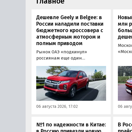
Главное
Дешевле Geely и Belgee: в
Новый
России наладили поставки
млн 
бюджетного кроссовера с
боль
атмосферным мотором и
деше
полным приводом
Моско
«Моск
Рынок ОАЭ «подкинул»
прода
россиянам еще один
кроссо
кроссовер, который годами
прямо
продавался в России
тыс. р
официально. Речь о Mitsubishi
скидк
ASX: у дилеров в Эмиратах он
новог
стоит примерно от 1 600 000
2026 г
рублей по текущему курсу, а у
по 31 
нас с учетом всех расходов
06 августа 2026, 17:02
06 авгу
пресс
цены на него стартуют от 2 251
800 рублей, узнали
«Автоновости дня».
№1 по надежности в Китае:
В Рос
в Россию привезли новую
прайс