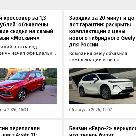
 кроссовер за 1,3
Зарядка за 20 минут и до
рублей: объявлены
лет гарантии: раскрыты
шие скидки на самый
комплектации и цены
вый «Москвич»
нового гибридного Geely
для России
вский автозавод
вич» начал официально
Компания Geely объявила
вать компактный
комплектации и цены
вер «Москвич 3» с
гибридного кроссовера EX5 в
й выгодой в размере 360
новой версии EM-R с силово
ублей. Получить такую
установкой последовательно
у можно при покупке
типа. Автомобиль оснащен
о автомобиля 2025 или
инновационной системой п
ода выпуска в период с 4
названием Electric Motor
августа, сообщили в
Extended Range (EM-R) и може
ста 2026, 16:31
06 августа 2026, 12:07
-службе компании.
заряжаться от 30 до 80% всег
за 20 минут.
сии переписали
Бензин «Евро-2» вернулс
-лист Avatr 11:
что теперь будут