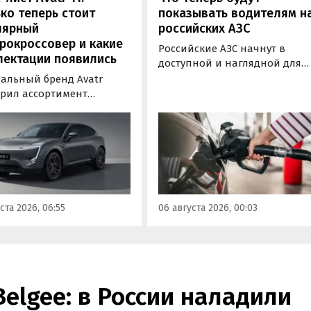
ко теперь стоит
показывать водителям н
лярный
российских АЗС
рокроссовер и какие
Российские АЗС начнут в
лектации появились
доступной и наглядной для
водителей форме публикова
альный бренд Avatr
информацию об
рил ассортимент
экологическом классе
ектаций электрического
отпускаемого топлива. Это
вера Avatr 11 в России
позволит автовладельцам
ми 2026 года. Вместе с
осознанно выбрать топливо
з его прайс-листа
определенного класса — от
ло единственное
«Евро-2» до «Евро-5»,
приводное исполнение,
сообщили в Минэнерго РФ.
имальная цена модели
ста 2026, 06:55
06 августа 2026, 00:03
а на 760 тыс. рублей,
или «Автоновости дня».
Belgee: в России наладили