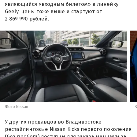
являющийся «входным билетом» в линейку
Geely, цены тоже выше и стартуют от
2 869 990 рублей.
Фото Nissan
У других продавцов во Владивостоке
рестайлинговые Nissan Kicks первого поколения
(без пробега) доступны для заказа минимум за