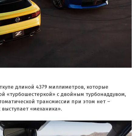
ткупе длиной 4379 миллиметров, которые
ой «турбошестеркой» с двойным турбонаддувом,
томатической трансмиссии при этом нет –
х выступает «механика».