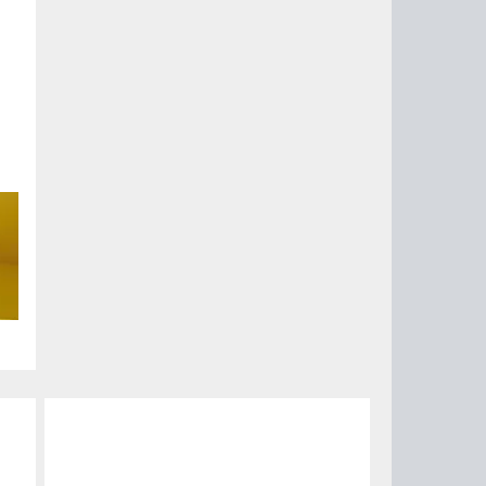
но
с.