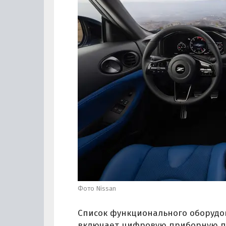
Фото Nissan
Список функционального оборудов
включает цифровую приборную пан