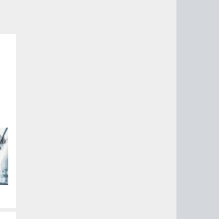
ые
их