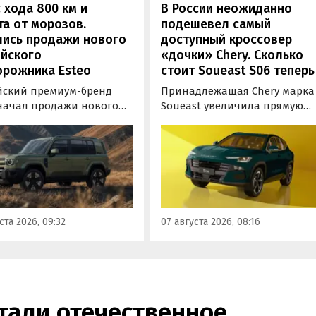
 хода 800 км и
В России неожиданно
а от морозов.
подешевел самый
лись продажи нового
доступный кроссовер
ийского
«дочки» Chery. Сколько
орожника Esteo
стоит Soueast S06 теперь
йский премиум-бренд
Принадлежащая Chery марка
 начал продажи нового
Soueast увеличила прямую
дного внедорожника V27.
выгоду на свой самый
ь, оснащенная силовой
доступный кроссовер S06 в
овкой последовательного
России на 100 тыс. рублей.
уже доступна для
Теперь при его покупке мож
ки в официальных
сэкономить рекордные 250 ты
ких центрах Esteo и
рублей, узнали «Автоновости
 цифровые сервисы
дня» в ходе мониторинга
ста 2026, 09:32
07 августа 2026, 08:16
а, сообщили
прайс-листов марки.
овостям дня» в его
службе.
тали отечественное