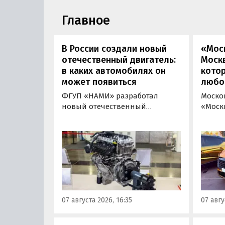
Главное
В России создали новый
«Мос
отечественный двигатель:
Москв
в каких автомобилях он
кото
может появиться
любо
ФГУП «НАМИ» разработал
Моско
новый отечественный
«Моск
бензиновый двигатель для
«пром
наземного транспорта,
новой 
получивший индекс 414320.
которы
Корреспонденту
на ав
«Автоновостей дня» удалось
«ПроД
лично ознакомиться с
Москв
новинкой на выставке
модел
«Иннопром» в Екатеринбурге.
предс
07 августа 2026, 16:35
07 авгу
кроссо