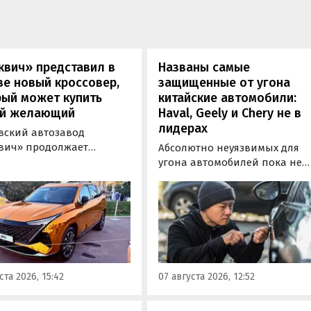
квич» представил в
Названы самые
е новый кроссовер,
защищенные от угона
рый может купить
китайские автомобили:
й желающий
Haval, Geely и Chery не в
лидерах
вский автозавод
вич» продолжает
Абсолютно неуязвимых для
отировать» кроссоверы
угона автомобилей пока не
М-серии, спрос на
существует, но есть те, котор
е сейчас растет. На днях
могут доставить
томобильном фестивале
злоумышленникам больше
вижение» на ВДНХ в
всего сложностей. Из китайск
е в числе прочих
машин таковыми сегодня
ей «Москвича» был
являются модели Li и BYD,
тавлен семиместный
сообщил в эфире радио РБК
ста 2026, 15:42
07 августа 2026, 12:52
вер М90.
учредитель федерального
сервиса «Угона.нет» Алексей
Курчанов.