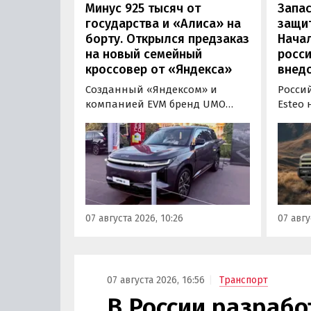
Минус 925 тысяч от
Запас
государства и «Алиса» на
защит
борту. Открылся предзаказ
Нача
на новый семейный
росс
кроссовер от «Яндекса»
внед
Созданный «Яндексом» и
Росси
компанией EVM бренд UMO
Esteo
объявил цены и комплектации
гибри
на свою вторую модель
Модел
- полноразмерный гибридный
устан
кроссовер UMO 8 с полным
типа, 
приводом. Его уже можно
покуп
заказать в двух версиях: Max за
дилерс
5 915 000 рублей и Ultra за 6 415
через
07 августа 2026, 10:26
07 авгу
000 рублей без учета
бренд
госсубсидии в размере 925 000
«Автон
рублей.
пресс-
07 августа 2026, 16:56
Транспорт
В России разрабо