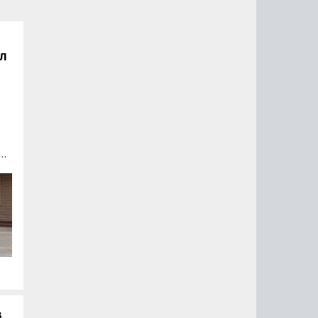
ал
L
го
й
,
 в
в