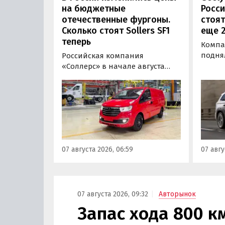
на бюджетные
Росси
отечественные фургоны.
стоят
Сколько стоят Sollers SF1
еще 2
теперь
Компан
подня
Российская компания
бензи
«Соллерс» в начале августа
Росси
повысила цены на
одной
цельнометаллический и
Okava
грузопассажирский фургоны
Coolray
Sollers SF1 на 100 тыс. рублей
компл
(+3,9-4,7%). Об этом
7-50 т
«Автоновости дня» узнали в
«Автон
ходе регулярного мониторинга
07 августа 2026, 06:59
07 авгу
монит
прайс-листов марки Sollers.
бренда
07 августа 2026, 09:32
Авторынок
Запас хода 800 к