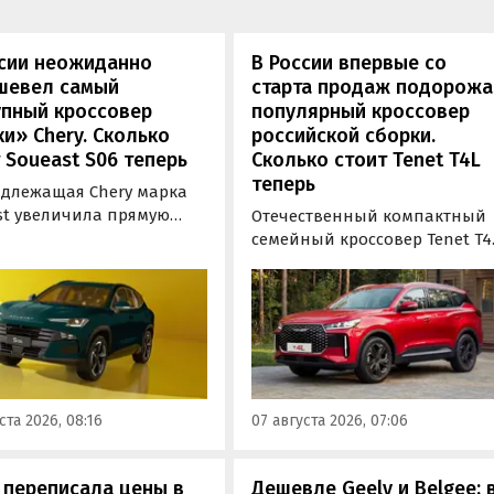
ссии неожиданно
В России впервые со
шевел самый
старта продаж подорож
упный кроссовер
популярный кроссовер
и» Chery. Сколько
российской сборки.
 Soueast S06 теперь
Сколько стоит Tenet T4L
теперь
длежащая Chery марка
st увеличила прямую
Отечественный компактный
у на свой самый
семейный кроссовер Tenet T4
ный кроссовер S06 в
подорожал на 20 тыс. рублей.
 на 100 тыс. рублей.
На эту сумму выросла цена е
ь при его покупке можно
базовой комплектации, в то
мить рекордные 250 тыс.
время как стоимость топово
й, узнали «Автоновости
версии осталась неизменной
в ходе мониторинга
выяснили «Автоновости дня»
-листов марки.
ходе мониторинга прайс-
ста 2026, 08:16
07 августа 2026, 07:06
листов Tenet.
 переписала цены в
Дешевле Geely и Belgee: 