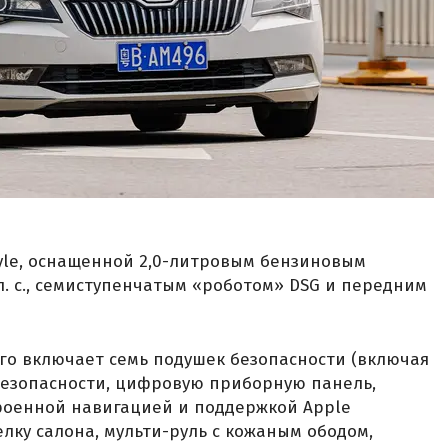
yle, оснащенной 2,0-литровым бензиновым
л. с., семиступенчатым «роботом» DSG и передним
го включает семь подушек безопасности (включая
безопасности, цифровую приборную панель,
роенной навигацией и поддержкой Apple
елку салона, мульти-руль с кожаным ободом,