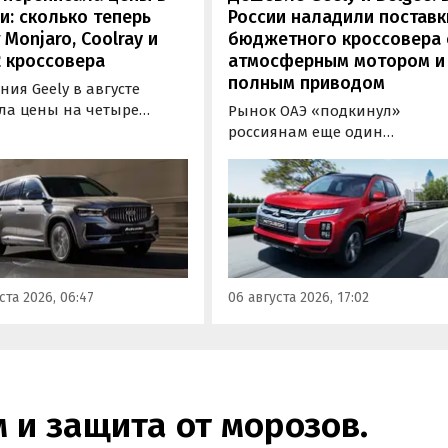
и: сколько теперь
России наладили поставк
 Monjaro, Coolray и
бюджетного кроссовера 
 кроссовера
атмосферным мотором и
полным приводом
ия Geely в августе
ла цены на четыре
Рынок ОАЭ «подкинул»
новых кроссовера в
россиянам еще один
и. Семейный Monjaro в
кроссовер, который годами
 из версий, семиместный
продавался в России
ngo, а также компактные
официально. Речь о Mitsubish
 и Cityray во всех
ASX: у дилеров в Эмиратах он
ектациях подорожали на
стоит примерно от 1 600 000
ыс. рублей, выяснили
рублей по текущему курсу, а у
овости дня» в ходе
нас с учетом всех расходов
ста 2026, 06:47
06 августа 2026, 17:02
оринга прайс-листов
цены на него стартуют от 2 25
.
800 рублей, узнали
«Автоновости дня».
м и защита от морозов.