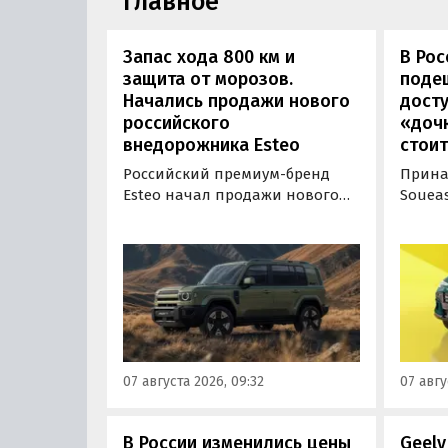
Главное
Запас хода 800 км и
В Ро
защита от морозов.
поде
Начались продажи нового
дост
российского
«дочк
внедорожника Esteo
стоит
Российский премиум-бренд
Прина
Esteo начал продажи нового
Souea
гибридного внедорожника V27.
выгод
Модель, оснащенная силовой
доступ
установкой последовательного
России
типа, уже доступна для
Тепер
покупки в официальных
сэконо
дилерских центрах Esteo и
рубле
через цифровые сервисы
дня» 
бренда, сообщили
прайс
07 августа 2026, 09:32
07 авгу
«Автоновостям дня» в его
пресс-службе.
В России изменились цены
Geely